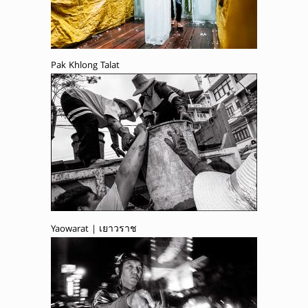
Pak Khlong Talat
Yaowarat | เยาวราช