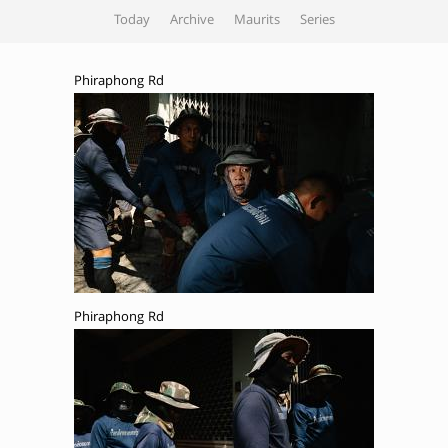
Today
Archive
Maurits
Series
Phiraphong Rd
Phiraphong Rd