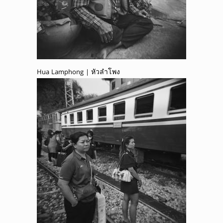
Hua Lamphong | หัวลำโพง