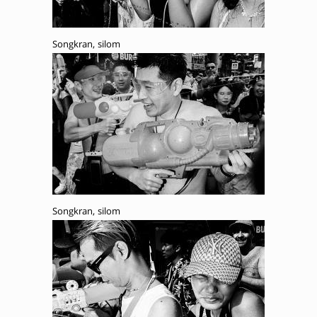
Songkran, silom
Songkran, silom