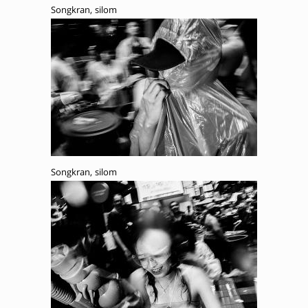
Songkran, silom
Songkran, silom