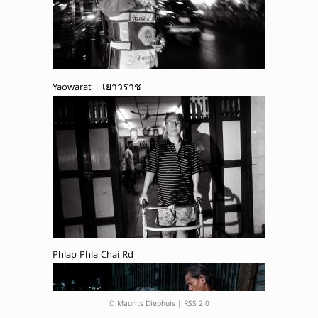
Yaowarat | เยาวราช
Phlap Phla Chai Rd
©
Maurits Diephuis
|
RSS 2.0