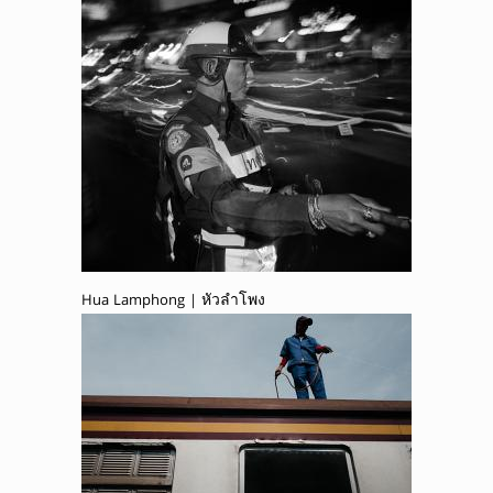
Hua Lamphong | หัวลำโพง