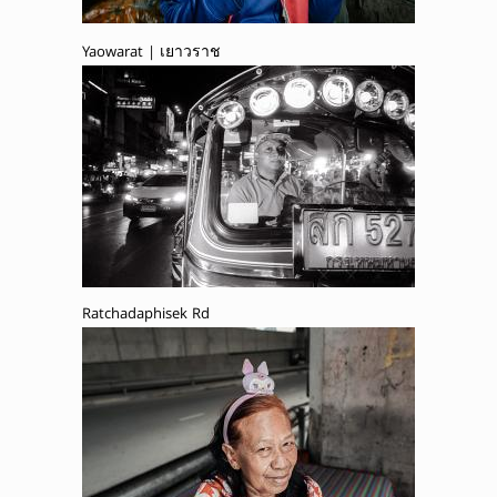
Yaowarat | เยาวราช
Ratchadaphisek Rd