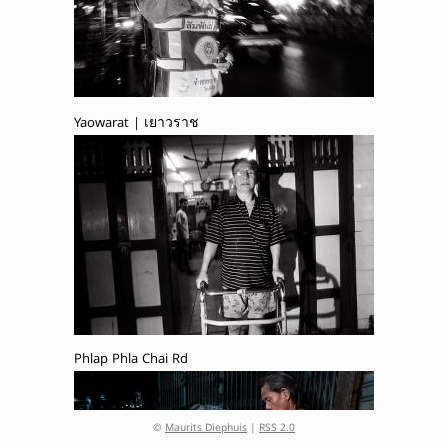
Yaowarat | เยาวราช
Phlap Phla Chai Rd
©
Maurits Diephuis
|
RSS 2.0