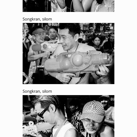
Songkran, silom
Songkran, silom