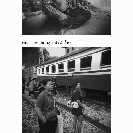
Hua Lamphong | หัวลำโพง