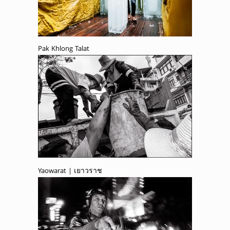
Pak Khlong Talat
Yaowarat | เยาวราช