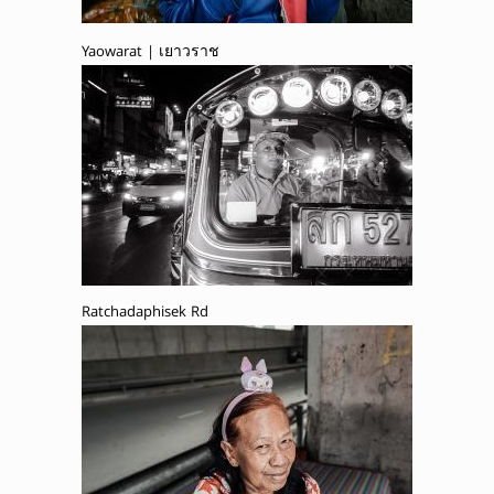
Yaowarat | เยาวราช
Ratchadaphisek Rd