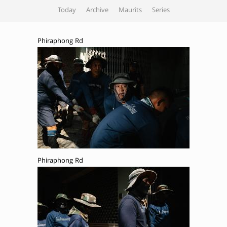
Today
Archive
Maurits
Series
Phiraphong Rd
Phiraphong Rd