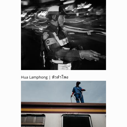
Hua Lamphong | หัวลำโพง