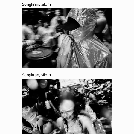
Songkran, silom
Songkran, silom