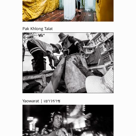
Pak Khlong Talat
Yaowarat | เยาวราช