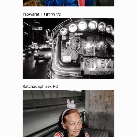
Yaowarat | เยาวราช
Ratchadaphisek Rd