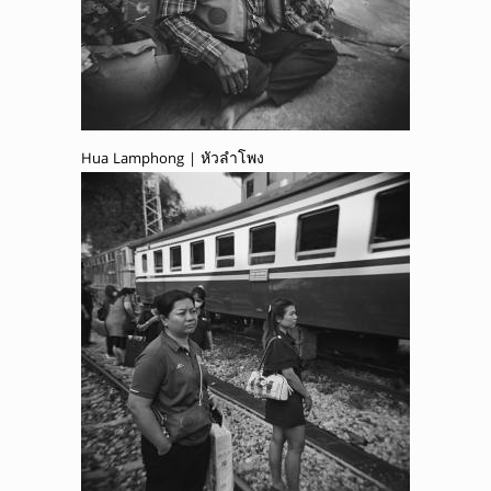
Hua Lamphong | หัวลำโพง