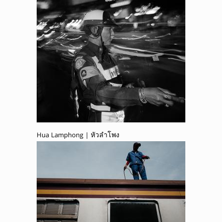
Hua Lamphong | หัวลำโพง