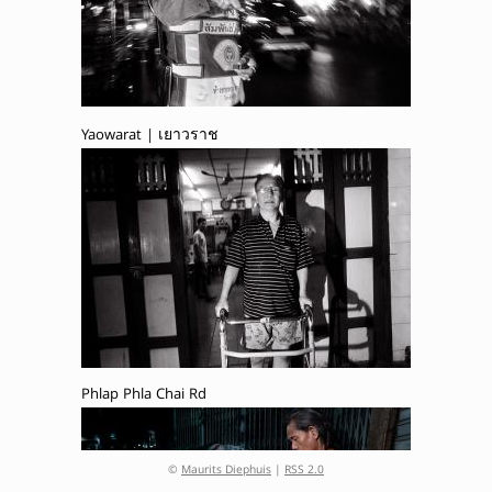
Yaowarat | เยาวราช
Phlap Phla Chai Rd
©
Maurits Diephuis
|
RSS 2.0