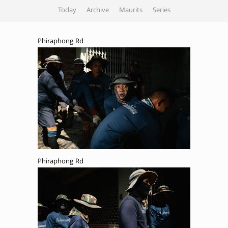
Today
Archive
Maurits
Series
Phiraphong Rd
Phiraphong Rd