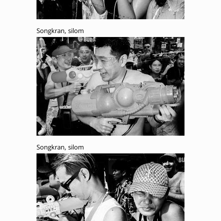
Songkran, silom
Songkran, silom