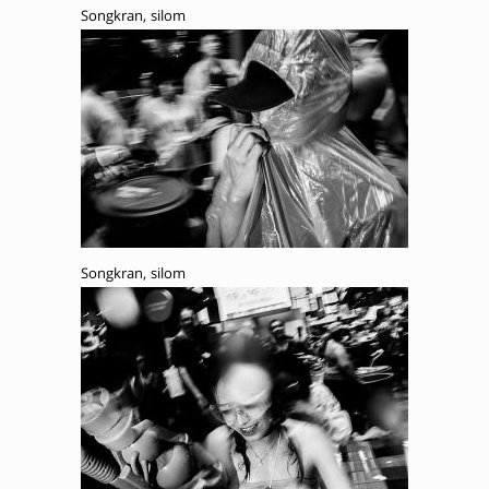
Songkran, silom
Songkran, silom