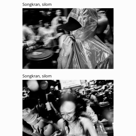
Songkran, silom
Songkran, silom