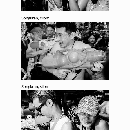
Songkran, silom
Songkran, silom