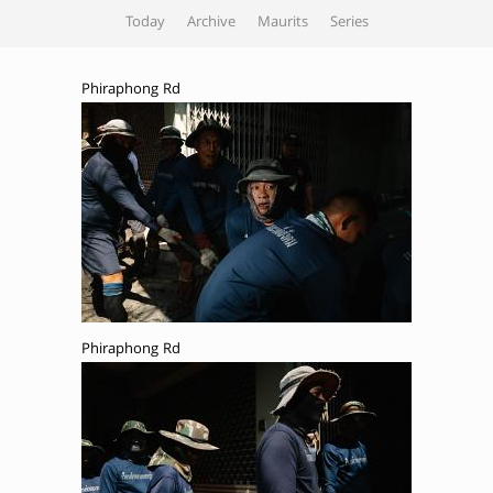
Today
Archive
Maurits
Series
Phiraphong Rd
Phiraphong Rd