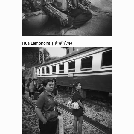
Hua Lamphong | หัวลำโพง