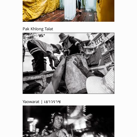
Pak Khlong Talat
Yaowarat | เยาวราช