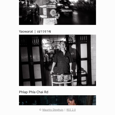
Yaowarat | เยาวราช
Phlap Phla Chai Rd
©
Maurits Diephuis
|
RSS 2.0