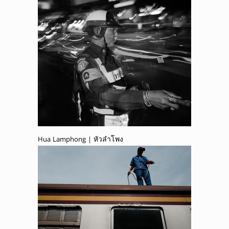
Hua Lamphong | หัวลำโพง