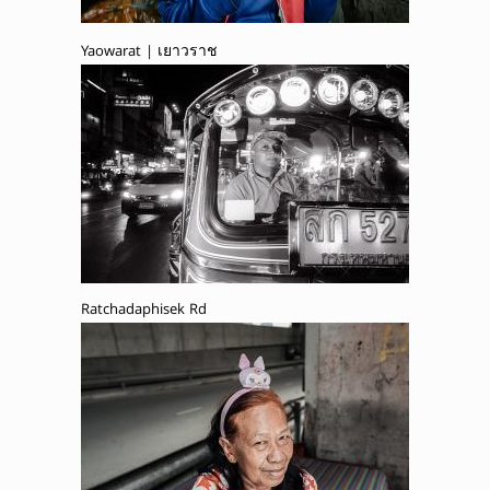
Yaowarat | เยาวราช
Ratchadaphisek Rd