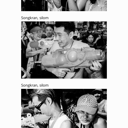
Songkran, silom
Songkran, silom