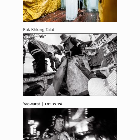
Pak Khlong Talat
Yaowarat | เยาวราช