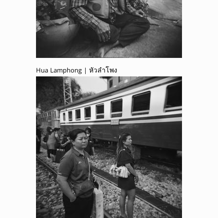
Hua Lamphong | หัวลำโพง