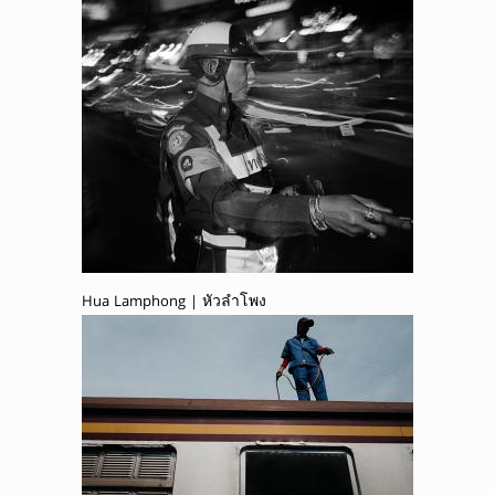
Hua Lamphong | หัวลำโพง