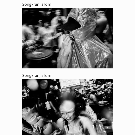
Songkran, silom
Songkran, silom