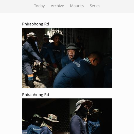
Today
Archive
Maurits
Series
Phiraphong Rd
Phiraphong Rd