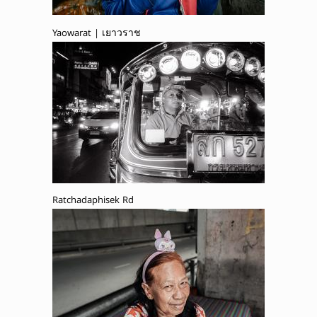
Yaowarat | เยาวราช
Ratchadaphisek Rd