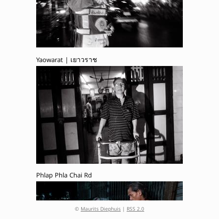
Yaowarat | เยาวราช
Phlap Phla Chai Rd
©
Maurits Diephuis
|
RSS 2.0