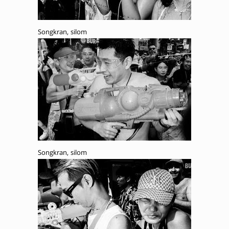
Songkran, silom
Songkran, silom