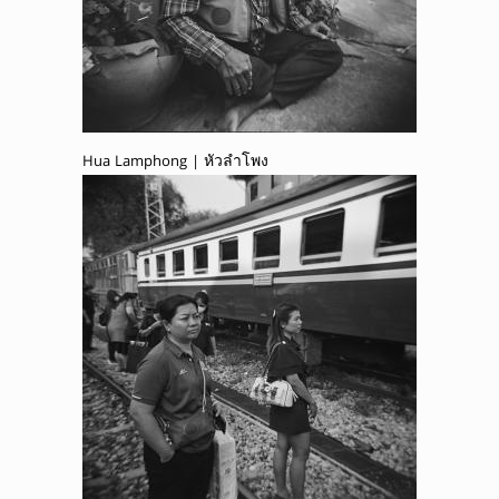
Hua Lamphong | หัวลำโพง