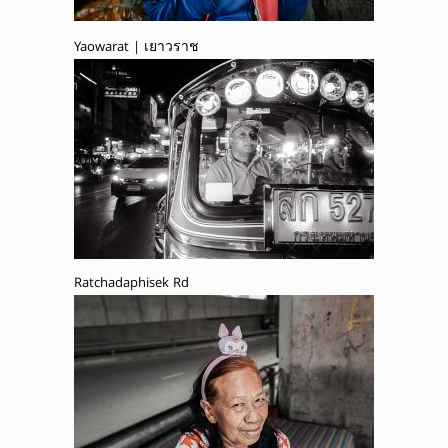
Yaowarat | เยาวราช
Ratchadaphisek Rd