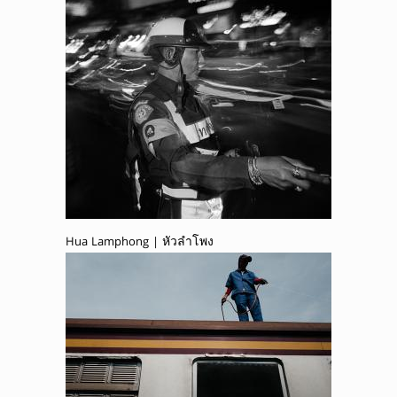
Hua Lamphong | หัวลำโพง