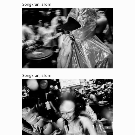
Songkran, silom
Songkran, silom