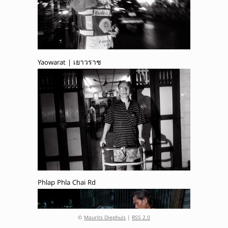
Yaowarat | เยาวราช
Phlap Phla Chai Rd
©
Maurits Diephuis
|
RSS 2.0