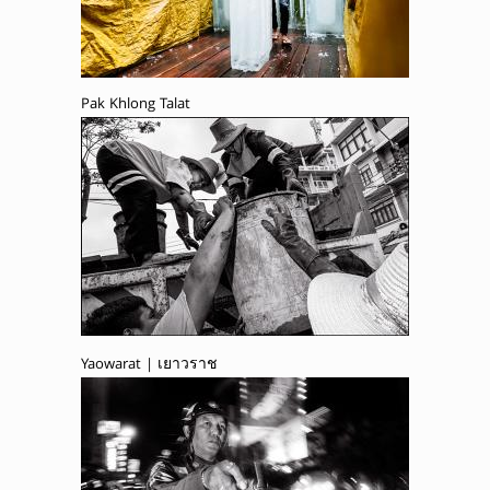
Pak Khlong Talat
Yaowarat | เยาวราช