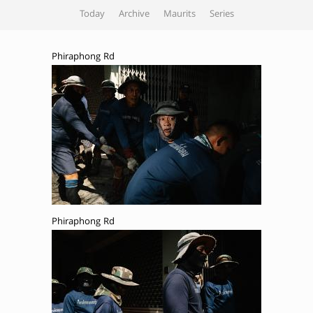
Today
Archive
Maurits
Series
Phiraphong Rd
Phiraphong Rd