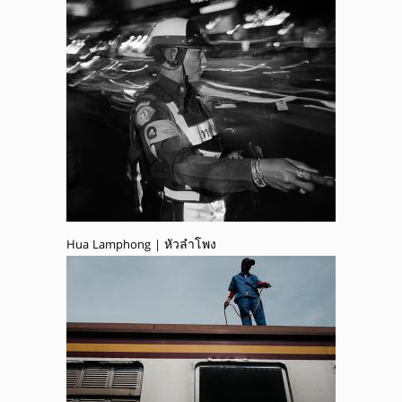
Hua Lamphong | หัวลำโพง