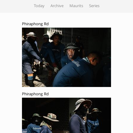
Today
Archive
Maurits
Series
Phiraphong Rd
Phiraphong Rd