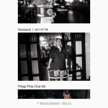
Yaowarat | เยาวราช
Phlap Phla Chai Rd
©
Maurits Diephuis
|
RSS 2.0