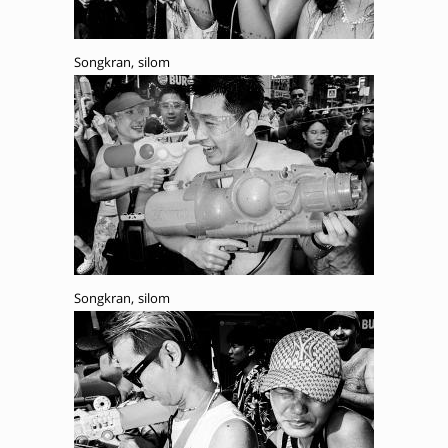
Songkran, silom
Songkran, silom