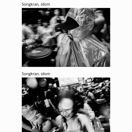
Songkran, silom
Songkran, silom