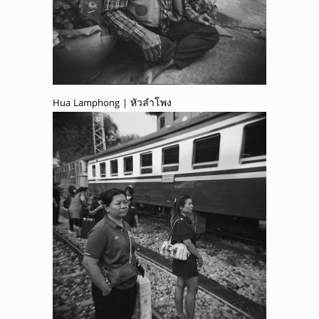
Hua Lamphong | หัวลำโพง