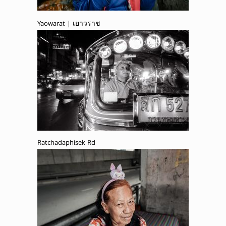
Yaowarat | เยาวราช
Ratchadaphisek Rd