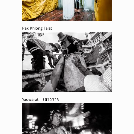
Pak Khlong Talat
Yaowarat | เยาวราช