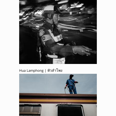
Hua Lamphong | หัวลำโพง