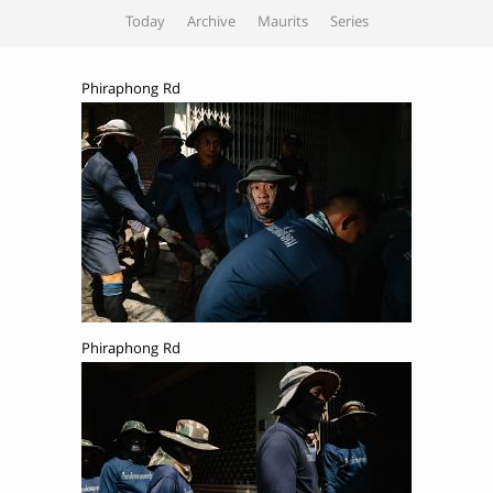
Today
Archive
Maurits
Series
Phiraphong Rd
Phiraphong Rd