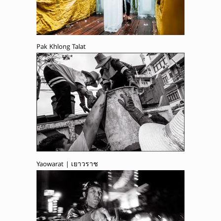
Pak Khlong Talat
Yaowarat | เยาวราช