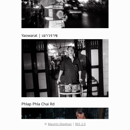
Yaowarat | เยาวราช
Phlap Phla Chai Rd
©
Maurits Diephuis
|
RSS 2.0