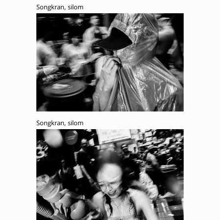
Songkran, silom
Songkran, silom