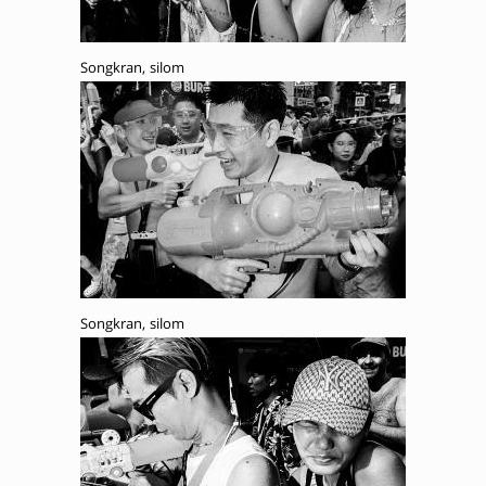
Songkran, silom
Songkran, silom