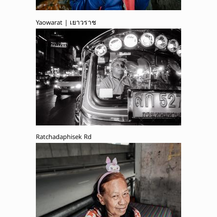
Yaowarat | เยาวราช
Ratchadaphisek Rd