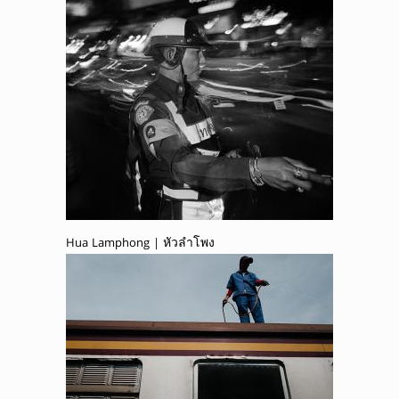
Hua Lamphong | หัวลำโพง