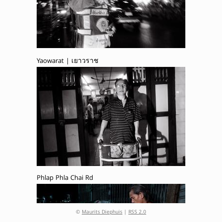
Yaowarat | เยาวราช
Phlap Phla Chai Rd
©
Maurits Diephuis
|
RSS 2.0