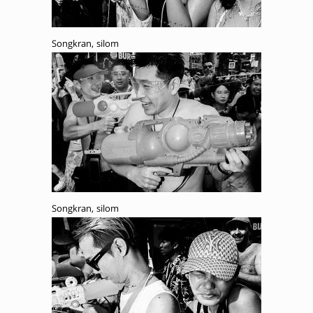
Songkran, silom
Songkran, silom