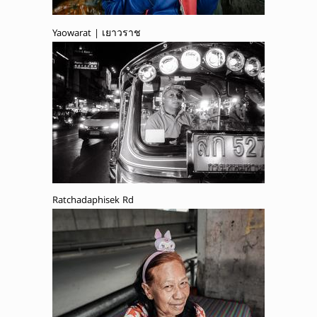
Yaowarat | เยาวราช
Ratchadaphisek Rd