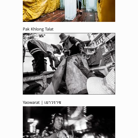
Pak Khlong Talat
Yaowarat | เยาวราช