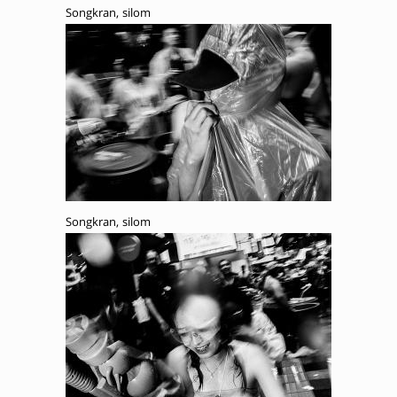
Songkran, silom
Songkran, silom