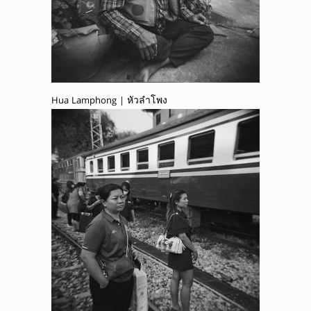
Hua Lamphong | หัวลำโพง