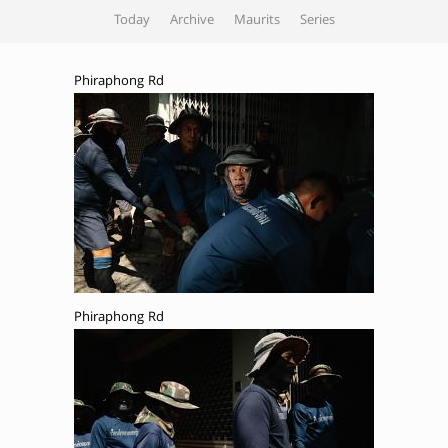
Today
Archive
Maurits
Series
Phiraphong Rd
Phiraphong Rd