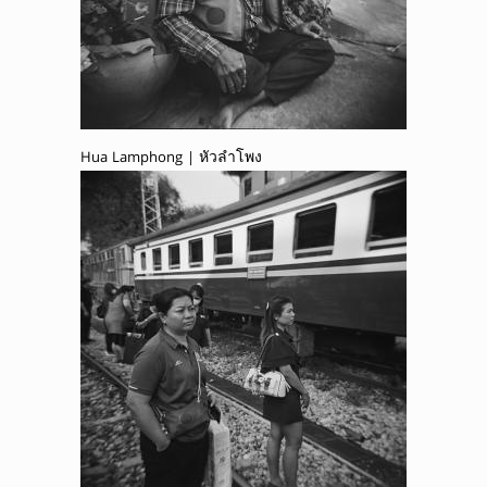
Hua Lamphong | หัวลำโพง