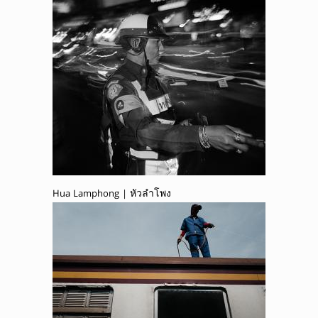
Hua Lamphong | หัวลำโพง