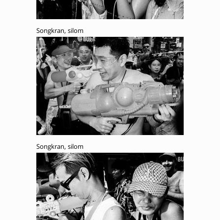
Songkran, silom
Songkran, silom