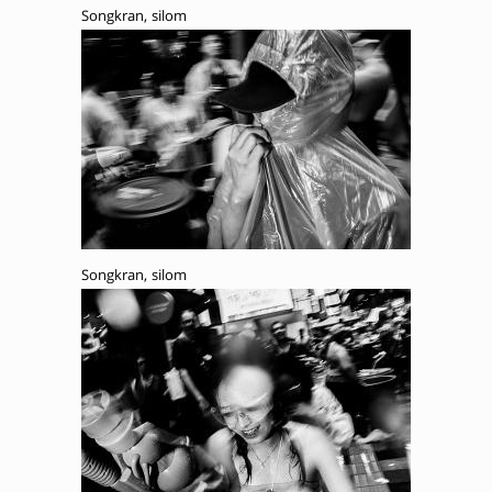
Songkran, silom
Songkran, silom