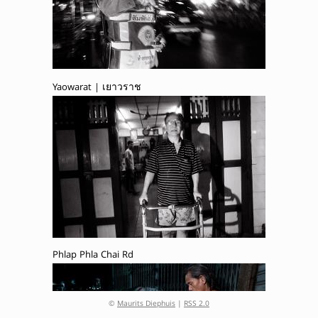
Yaowarat | เยาวราช
Phlap Phla Chai Rd
©
Maurits Diephuis
|
RSS 2.0