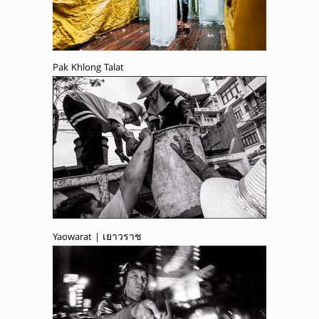
Pak Khlong Talat
Yaowarat | เยาวราช