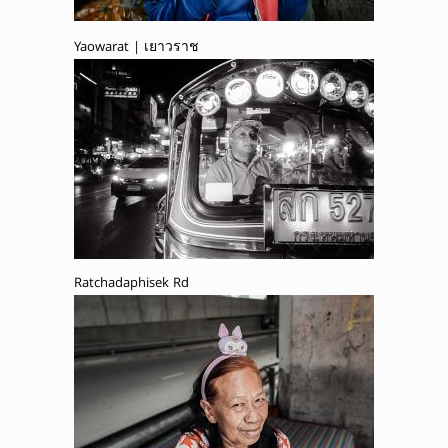
Yaowarat | เยาวราช
Ratchadaphisek Rd