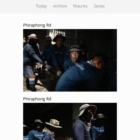
Today
Archive
Maurits
Series
Phiraphong Rd
Phiraphong Rd