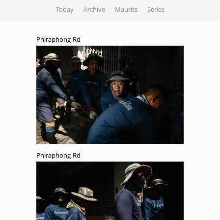
Today
Archive
Maurits
Series
Phiraphong Rd
Phiraphong Rd