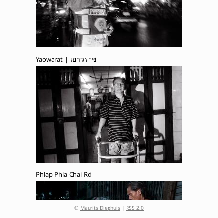
Yaowarat | เยาวราช
Phlap Phla Chai Rd
©
Maurits Diephuis
|
RSS 2.0