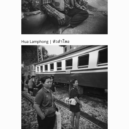
Hua Lamphong | หัวลำโพง