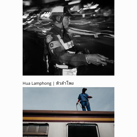
Hua Lamphong | หัวลำโพง