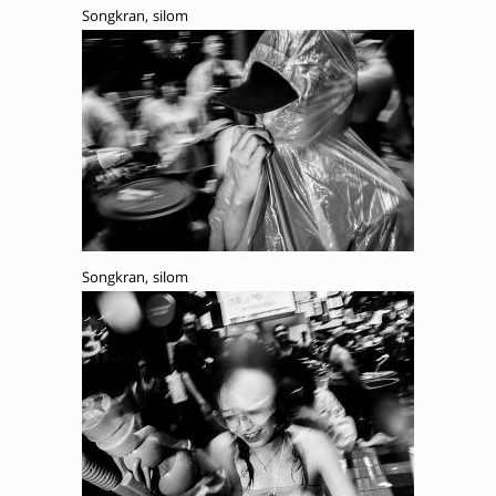
Songkran, silom
Songkran, silom