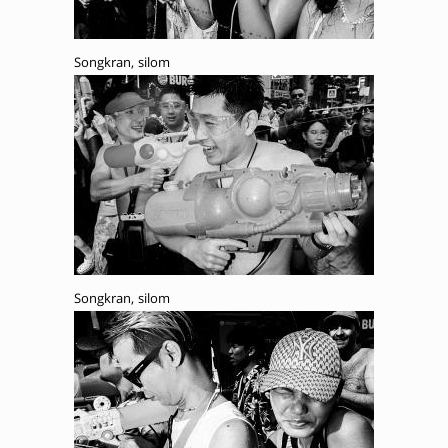
Songkran, silom
Songkran, silom