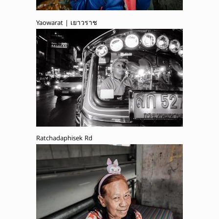
Yaowarat | เยาวราช
Ratchadaphisek Rd