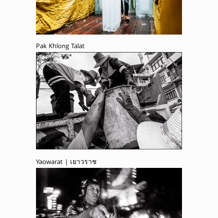
Pak Khlong Talat
Yaowarat | เยาวราช