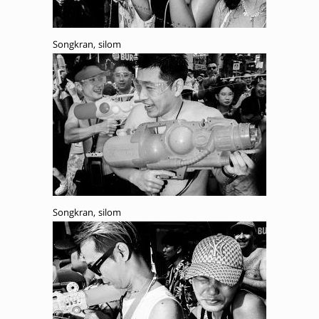
Songkran, silom
Songkran, silom