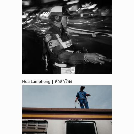
Hua Lamphong | หัวลำโพง