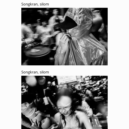
Songkran, silom
Songkran, silom