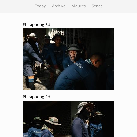
Today
Archive
Maurits
Series
Phiraphong Rd
Phiraphong Rd