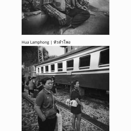
Hua Lamphong | หัวลำโพง