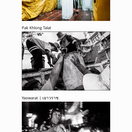
Pak Khlong Talat
Yaowarat | เยาวราช