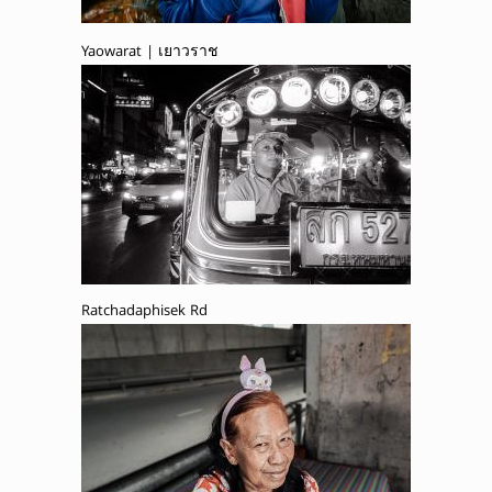
Yaowarat | เยาวราช
Ratchadaphisek Rd