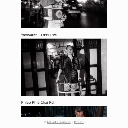
Yaowarat | เยาวราช
Phlap Phla Chai Rd
©
Maurits Diephuis
|
RSS 2.0