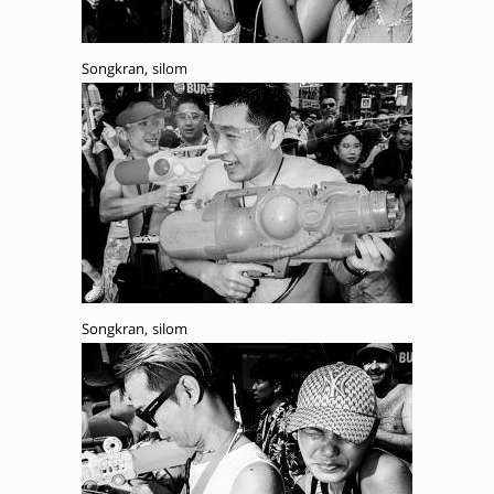
Songkran, silom
Songkran, silom