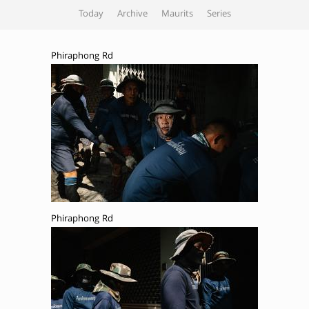
Today
Archive
Maurits
Series
Phiraphong Rd
Phiraphong Rd