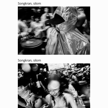
Songkran, silom
Songkran, silom