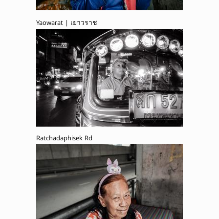
Yaowarat | เยาวราช
Ratchadaphisek Rd