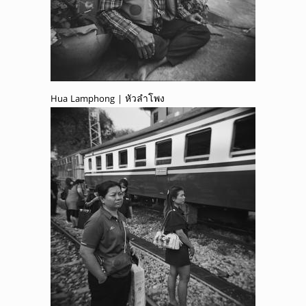
Hua Lamphong | หัวลำโพง