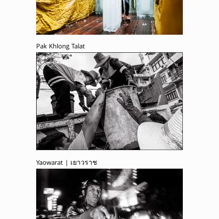
Pak Khlong Talat
Yaowarat | เยาวราช