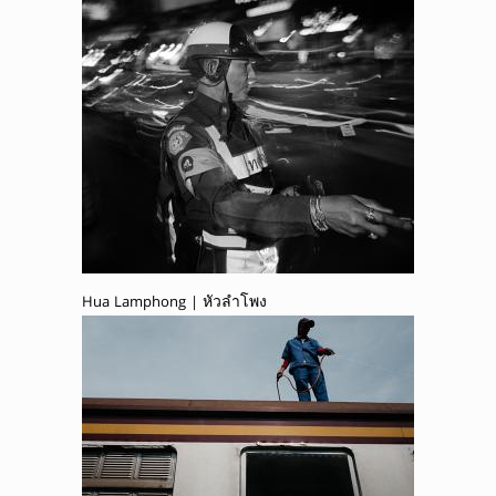
Hua Lamphong | หัวลำโพง