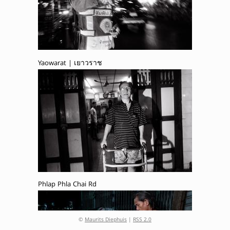
Yaowarat | เยาวราช
Phlap Phla Chai Rd
©
Maurits Diephuis
|
RSS 2.0