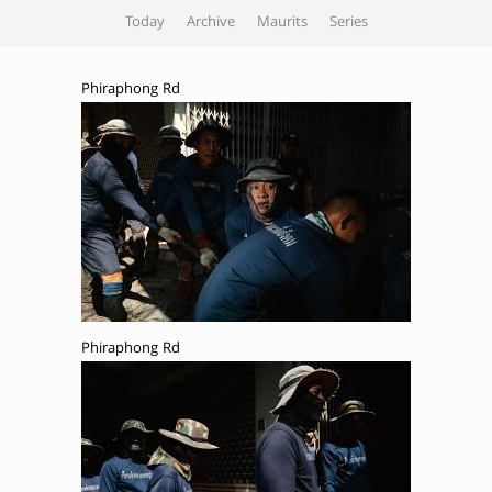
Today
Archive
Maurits
Series
Phiraphong Rd
Phiraphong Rd