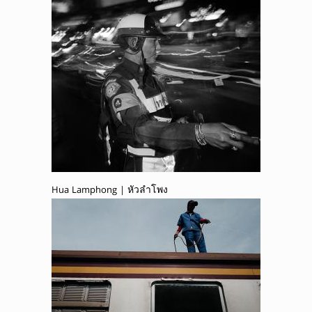
Hua Lamphong | หัวลำโพง