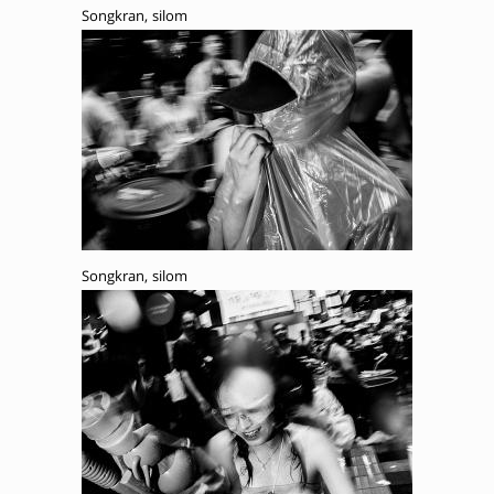
Songkran, silom
Songkran, silom