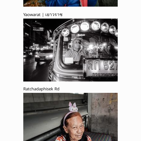
Yaowarat | เยาวราช
Ratchadaphisek Rd