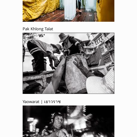
Pak Khlong Talat
Yaowarat | เยาวราช