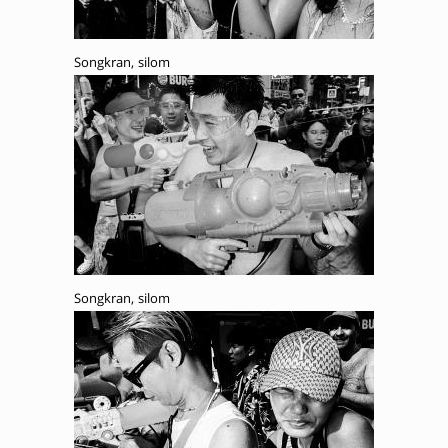
Songkran, silom
Songkran, silom