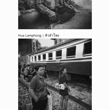
Hua Lamphong | หัวลำโพง