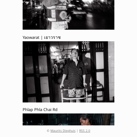
Yaowarat | เยาวราช
Phlap Phla Chai Rd
©
Maurits Diephuis
|
RSS 2.0