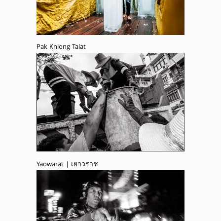
Pak Khlong Talat
Yaowarat | เยาวราช