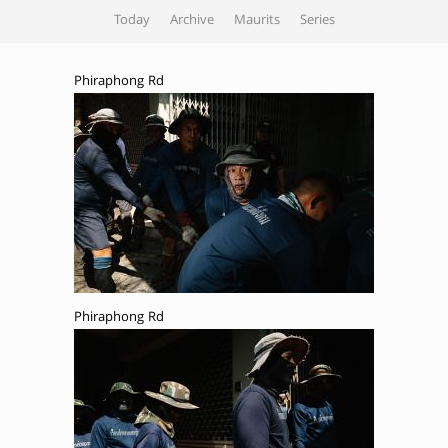
Today
Archive
Maurits
Series
Phiraphong Rd
Phiraphong Rd