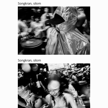
Songkran, silom
Songkran, silom