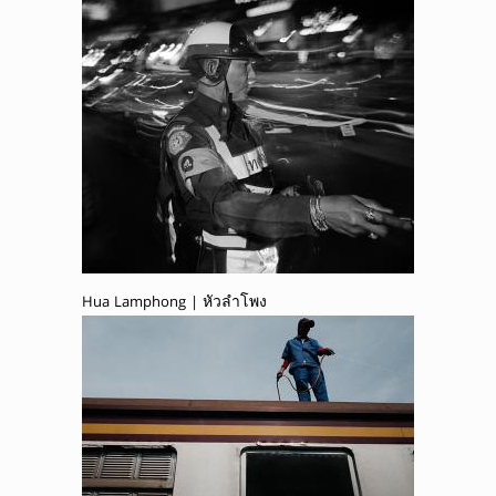
Hua Lamphong | หัวลำโพง