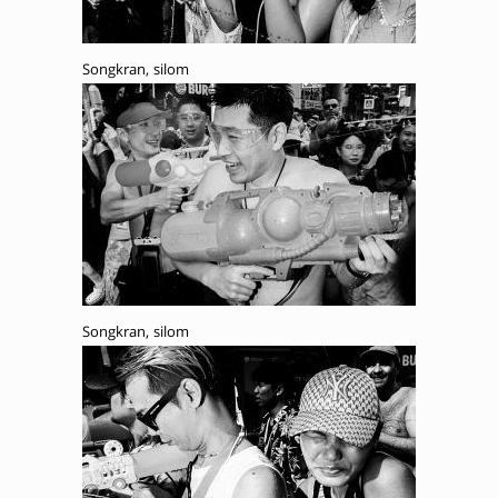
Songkran, silom
Songkran, silom