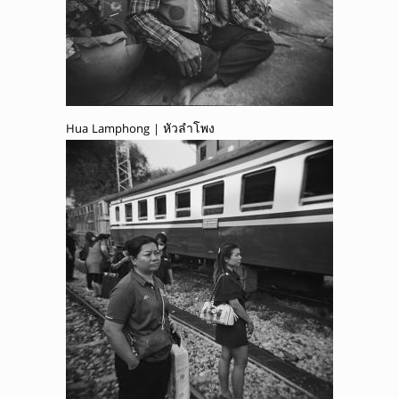
Hua Lamphong | หัวลำโพง