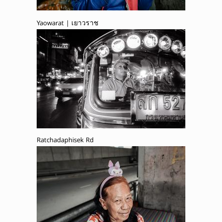
Yaowarat | เยาวราช
Ratchadaphisek Rd