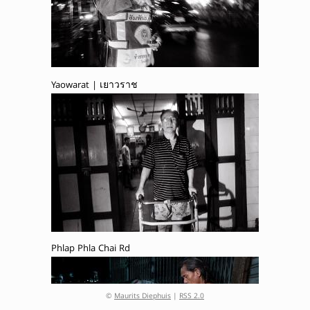
Yaowarat | เยาวราช
Phlap Phla Chai Rd
©
Maurits Diephuis
|
RSS 2.0