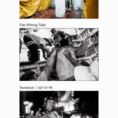
Pak Khlong Talat
Yaowarat | เยาวราช