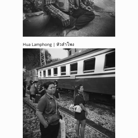
Hua Lamphong | หัวลำโพง