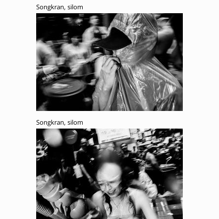
Songkran, silom
Songkran, silom