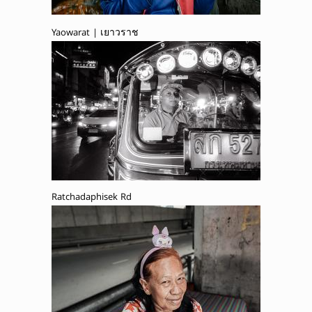
Yaowarat | เยาวราช
Ratchadaphisek Rd