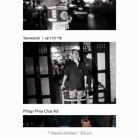
Yaowarat | เยาวราช
Phlap Phla Chai Rd
©
Maurits Diephuis
|
RSS 2.0