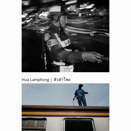
Hua Lamphong | หัวลำโพง