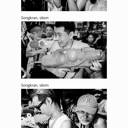
Songkran, silom
Songkran, silom