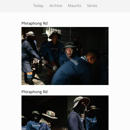
Today
Archive
Maurits
Series
Phiraphong Rd
Phiraphong Rd