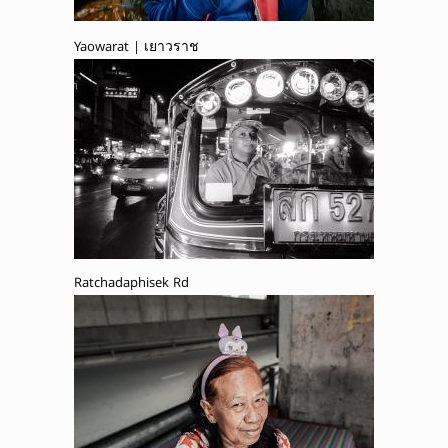
Yaowarat | เยาวราช
Ratchadaphisek Rd