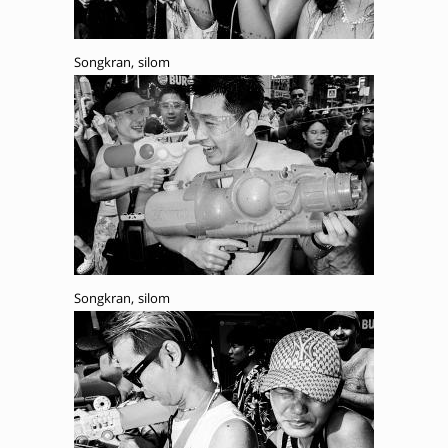
Songkran, silom
Songkran, silom