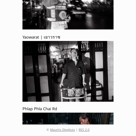
Yaowarat | เยาวราช
Phlap Phla Chai Rd
©
Maurits Diephuis
|
RSS 2.0