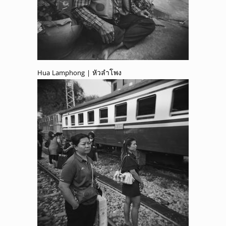
Hua Lamphong | หัวลำโพง