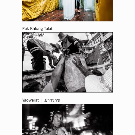
Pak Khlong Talat
Yaowarat | เยาวราช