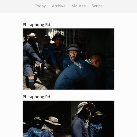
Today
Archive
Maurits
Series
Phiraphong Rd
Phiraphong Rd