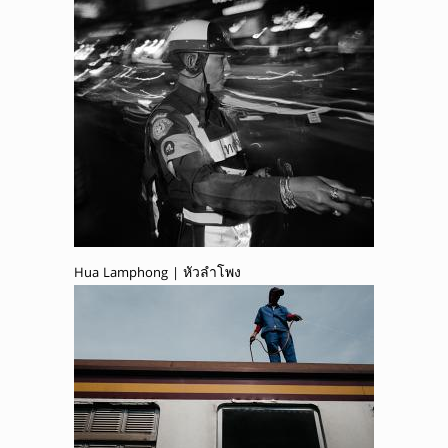
Hua Lamphong | หัวลำโพง