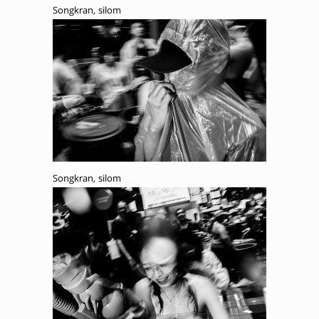
Songkran, silom
Songkran, silom