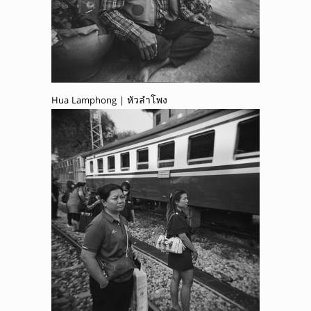
Hua Lamphong | หัวลำโพง