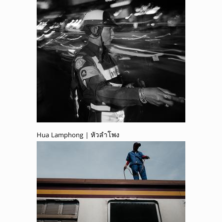
Hua Lamphong | หัวลำโพง