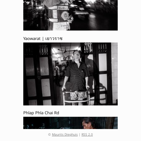
Yaowarat | เยาวราช
Phlap Phla Chai Rd
©
Maurits Diephuis
|
RSS 2.0