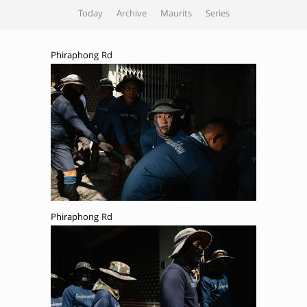
Today
Archive
Maurits
Series
Phiraphong Rd
Phiraphong Rd