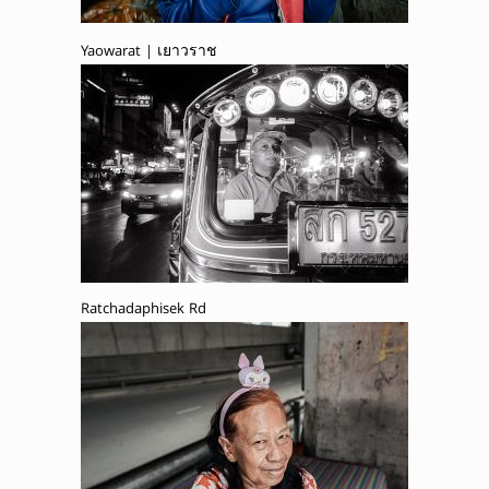
Yaowarat | เยาวราช
Ratchadaphisek Rd