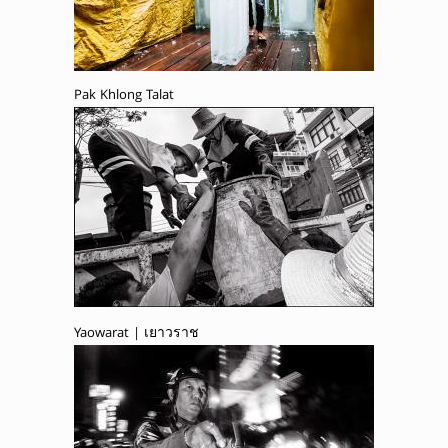
Pak Khlong Talat
Yaowarat | เยาวราช