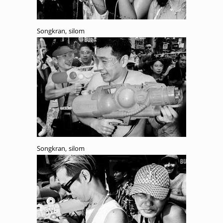
Songkran, silom
Songkran, silom