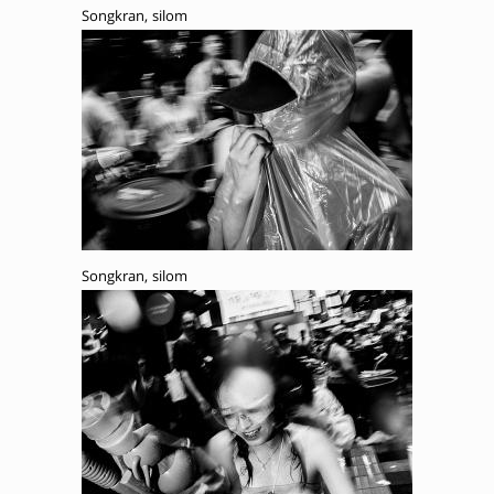
Songkran, silom
Songkran, silom