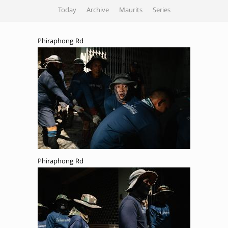
Today
Archive
Maurits
Series
Phiraphong Rd
Phiraphong Rd