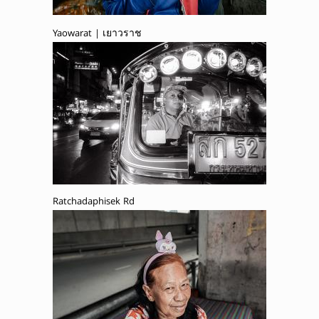
Yaowarat | เยาวราช
Ratchadaphisek Rd