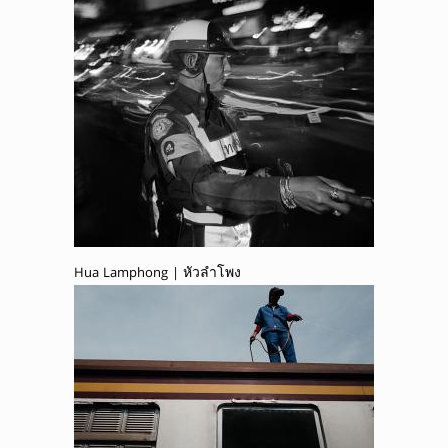
Hua Lamphong | หัวลำโพง