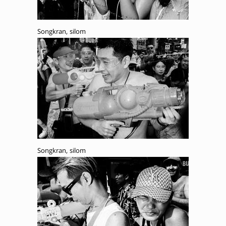
Songkran, silom
Songkran, silom