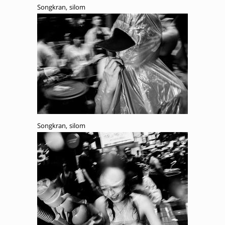
Songkran, silom
Songkran, silom