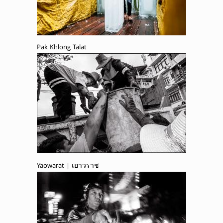
Pak Khlong Talat
Yaowarat | เยาวราช