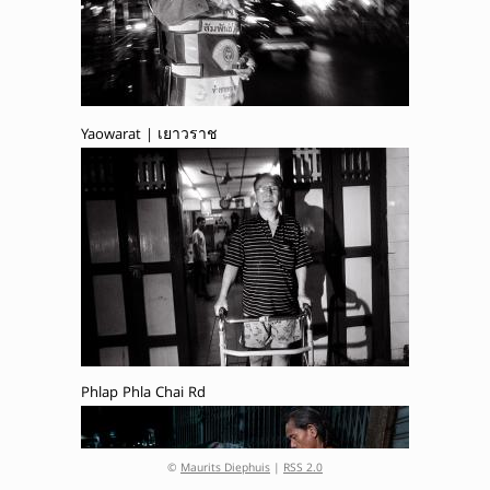
Yaowarat | เยาวราช
Phlap Phla Chai Rd
©
Maurits Diephuis
|
RSS 2.0