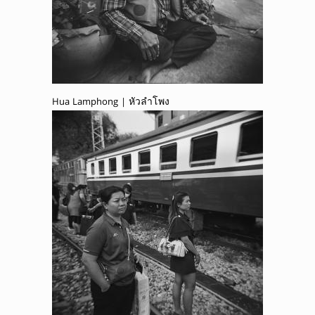
Hua Lamphong | หัวลำโพง