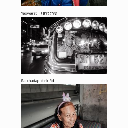
Yaowarat | เยาวราช
Ratchadaphisek Rd