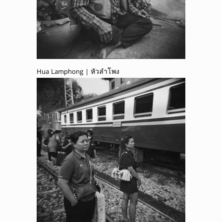
Hua Lamphong | หัวลำโพง