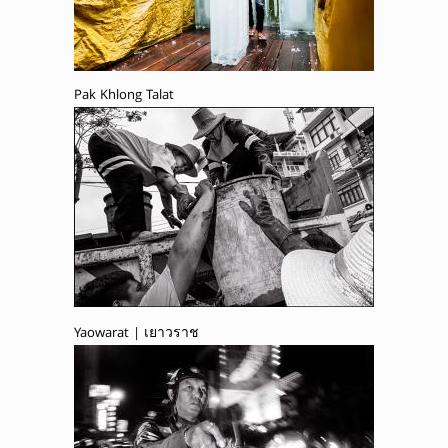
Pak Khlong Talat
Yaowarat | เยาวราช