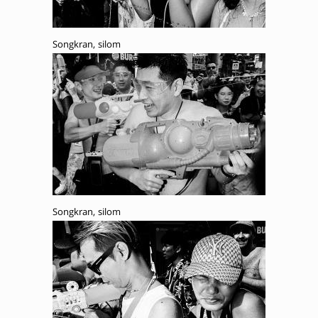
Songkran, silom
Songkran, silom