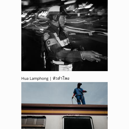
Hua Lamphong | หัวลำโพง