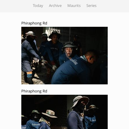
Today
Archive
Maurits
Series
Phiraphong Rd
Phiraphong Rd