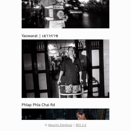
Yaowarat | เยาวราช
Phlap Phla Chai Rd
©
Maurits Diephuis
|
RSS 2.0