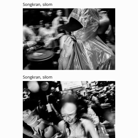
Songkran, silom
Songkran, silom