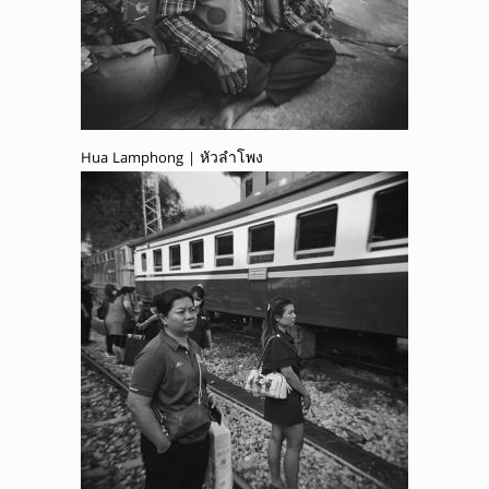
Hua Lamphong | หัวลำโพง