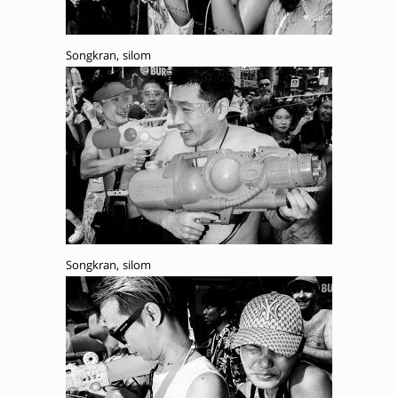
Songkran, silom
Songkran, silom