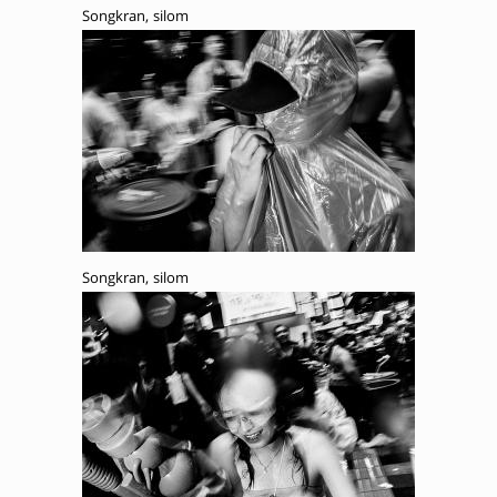
Songkran, silom
Songkran, silom