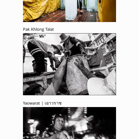
Pak Khlong Talat
Yaowarat | เยาวราช