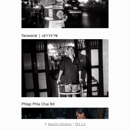
Yaowarat | เยาวราช
Phlap Phla Chai Rd
©
Maurits Diephuis
|
RSS 2.0