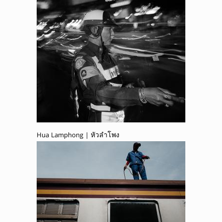
Hua Lamphong | หัวลำโพง