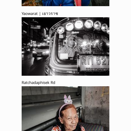
Yaowarat | เยาวราช
Ratchadaphisek Rd