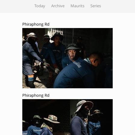
Today
Archive
Maurits
Series
Phiraphong Rd
Phiraphong Rd