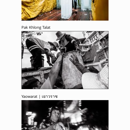
Pak Khlong Talat
Yaowarat | เยาวราช