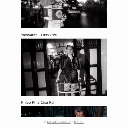
Yaowarat | เยาวราช
Phlap Phla Chai Rd
©
Maurits Diephuis
|
RSS 2.0