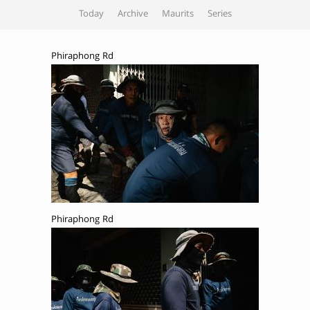
Today
Archive
Maurits
Series
Phiraphong Rd
Phiraphong Rd