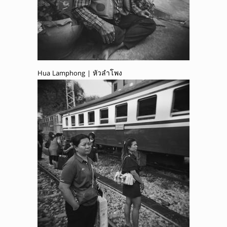
Hua Lamphong | หัวลำโพง