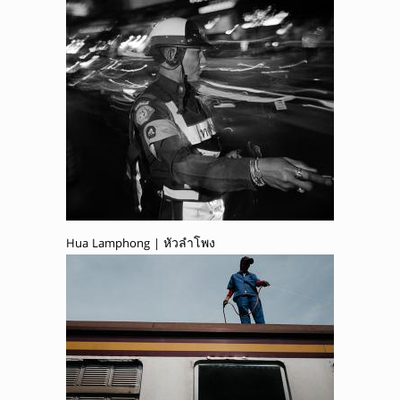
Hua Lamphong | หัวลำโพง