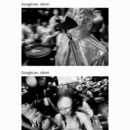
Songkran, silom
Songkran, silom