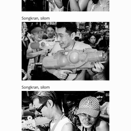
Songkran, silom
Songkran, silom