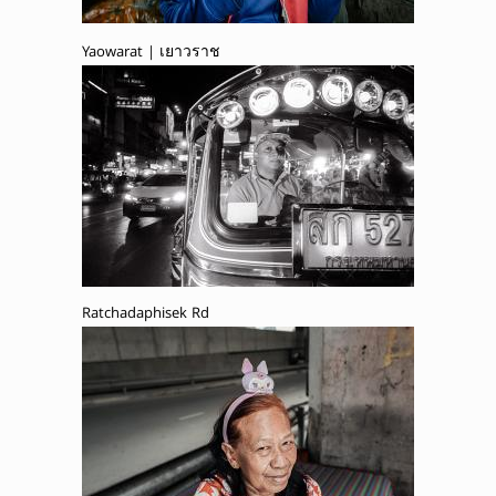
Yaowarat | เยาวราช
Ratchadaphisek Rd