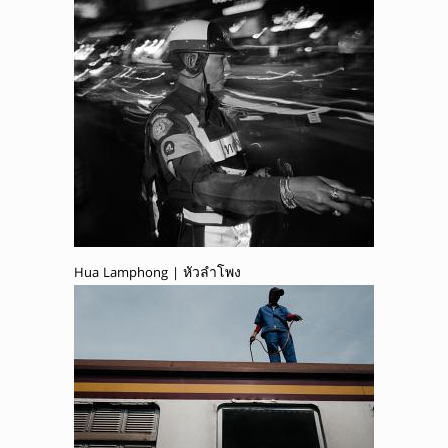
Hua Lamphong | หัวลำโพง