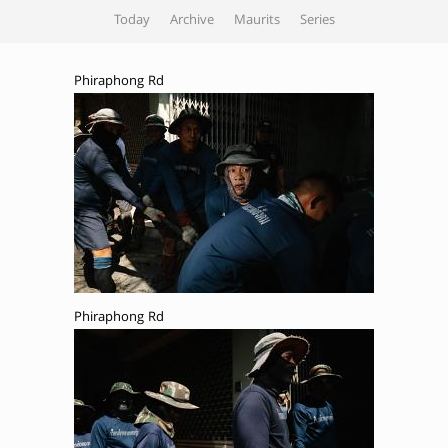
Today
Archive
Maurits
Series
Phiraphong Rd
Phiraphong Rd