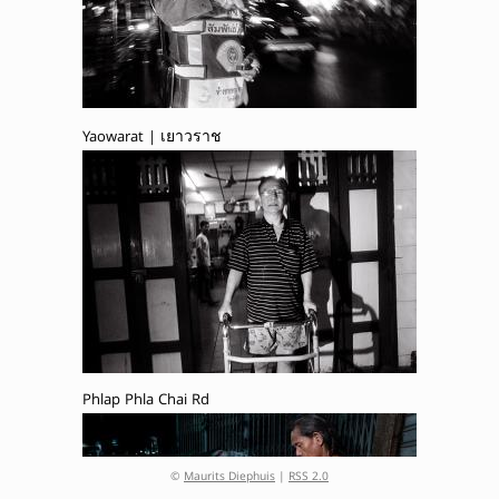
Yaowarat | เยาวราช
Phlap Phla Chai Rd
©
Maurits Diephuis
|
RSS 2.0