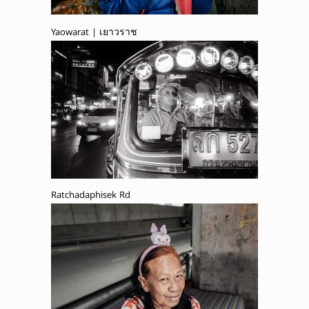
Yaowarat | เยาวราช
Ratchadaphisek Rd