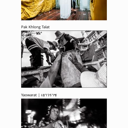
Pak Khlong Talat
Yaowarat | เยาวราช