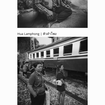
Hua Lamphong | หัวลำโพง