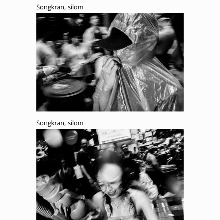
Songkran, silom
Songkran, silom