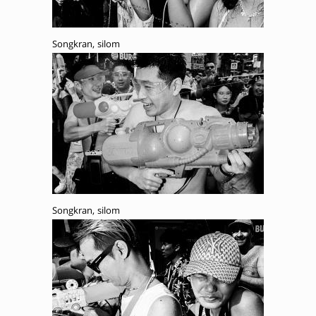
Songkran, silom
Songkran, silom