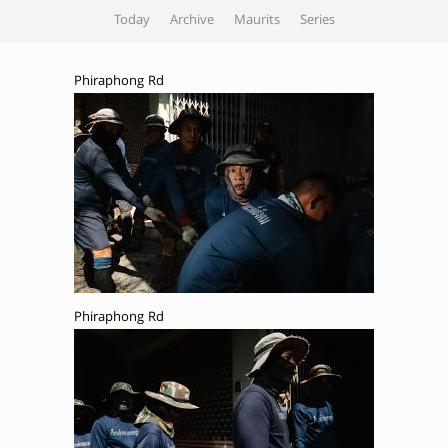
Today
Archive
Maurits
Series
Phiraphong Rd
Phiraphong Rd