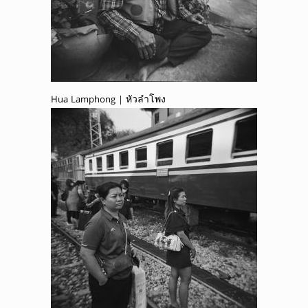
Hua Lamphong | หัวลำโพง