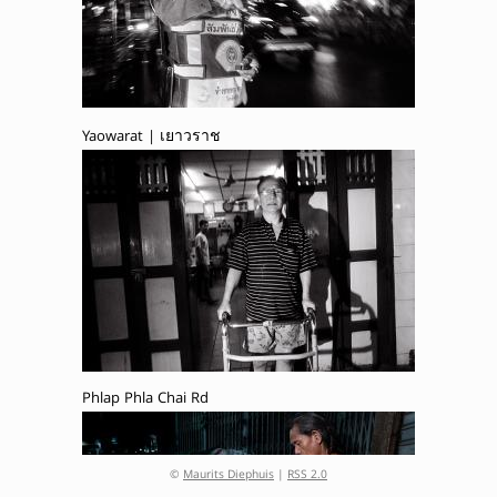
Yaowarat | เยาวราช
Phlap Phla Chai Rd
©
Maurits Diephuis
|
RSS 2.0