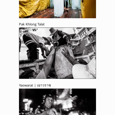
Pak Khlong Talat
Yaowarat | เยาวราช