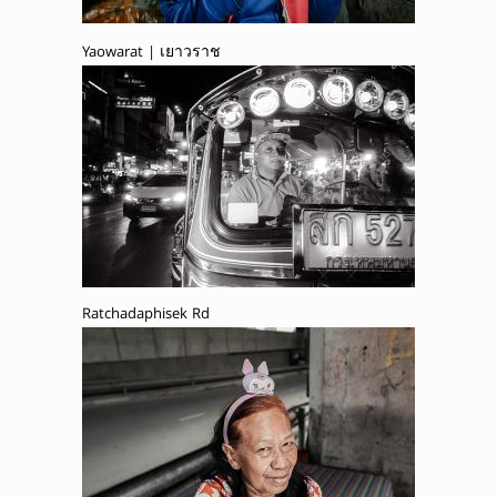
Yaowarat | เยาวราช
Ratchadaphisek Rd