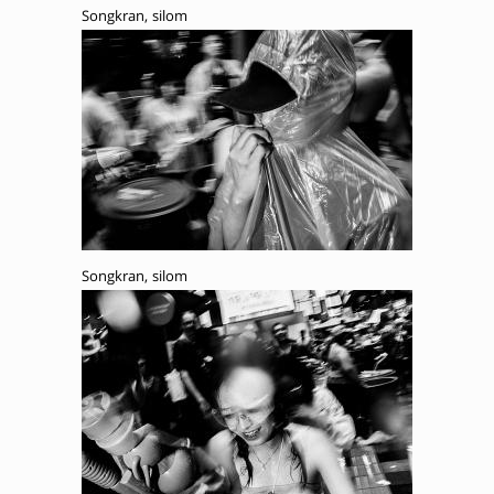
Songkran, silom
Songkran, silom