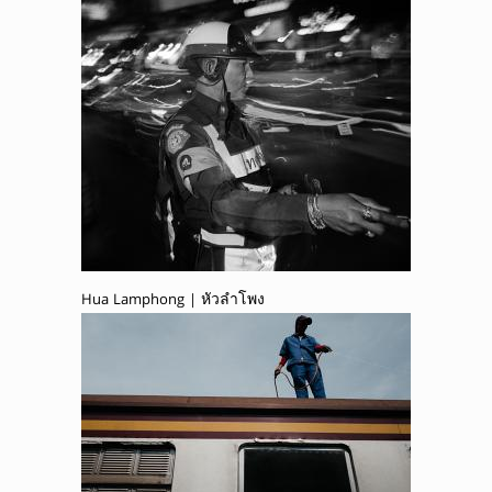
Hua Lamphong | หัวลำโพง