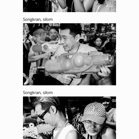
Songkran, silom
Songkran, silom