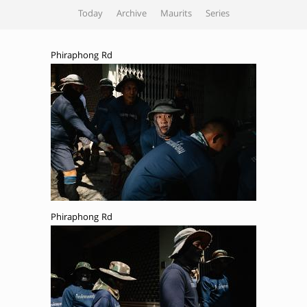
Today
Archive
Maurits
Series
Phiraphong Rd
Phiraphong Rd