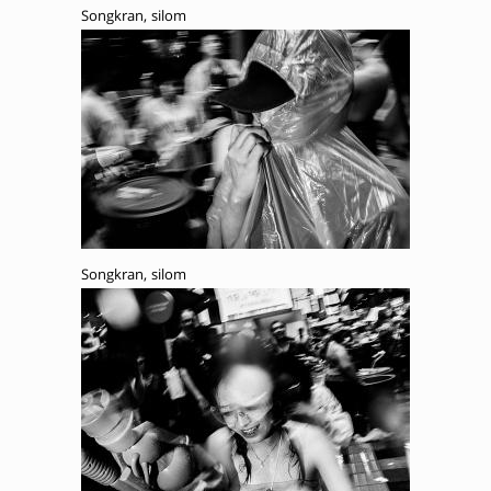
Songkran, silom
Songkran, silom