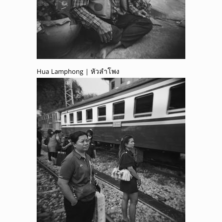
Hua Lamphong | หัวลำโพง