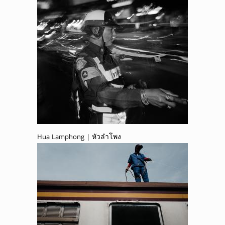
Hua Lamphong | หัวลำโพง