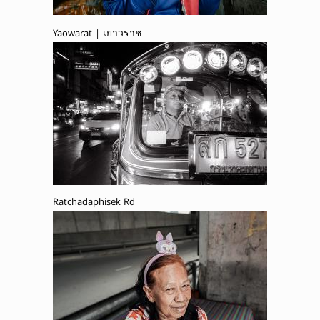
Yaowarat | เยาวราช
Ratchadaphisek Rd