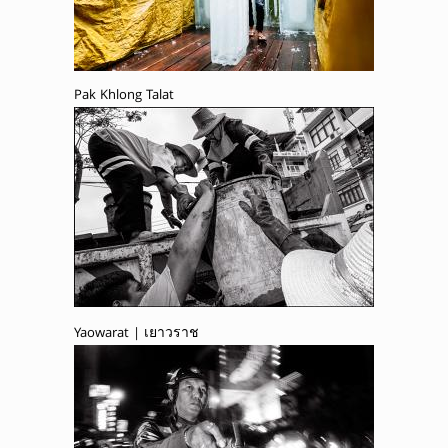
Pak Khlong Talat
Yaowarat | เยาวราช