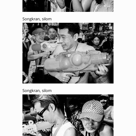
Songkran, silom
Songkran, silom