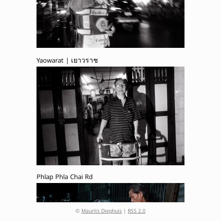
Yaowarat | เยาวราช
Phlap Phla Chai Rd
©
Maurits Diephuis
|
RSS 2.0