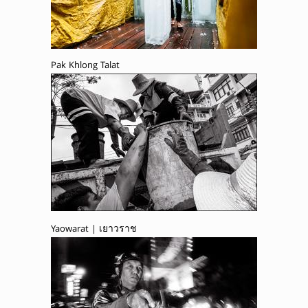
Pak Khlong Talat
Yaowarat | เยาวราช