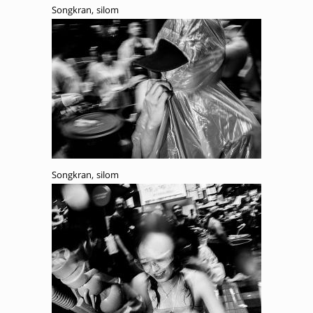
Songkran, silom
Songkran, silom