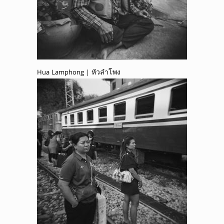
Hua Lamphong | หัวลำโพง