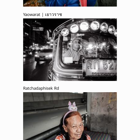
Yaowarat | เยาวราช
Ratchadaphisek Rd