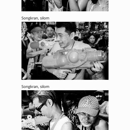
Songkran, silom
Songkran, silom