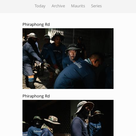
Today
Archive
Maurits
Series
Phiraphong Rd
Phiraphong Rd