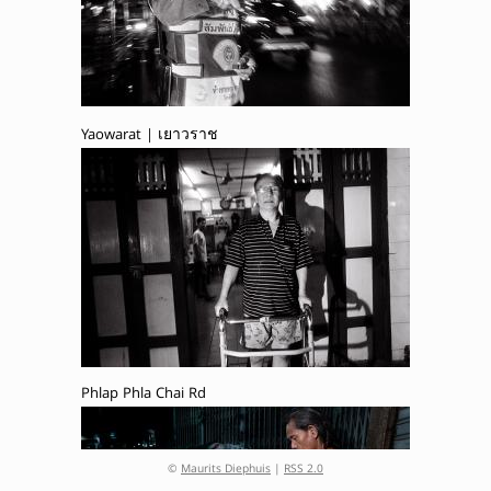
Yaowarat | เยาวราช
Phlap Phla Chai Rd
©
Maurits Diephuis
|
RSS 2.0