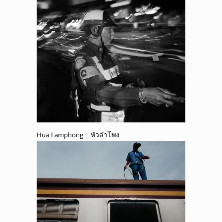
Hua Lamphong | หัวลำโพง