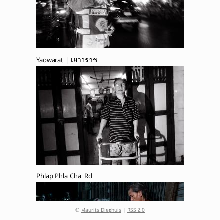
Yaowarat | เยาวราช
Phlap Phla Chai Rd
©
Maurits Diephuis
|
RSS 2.0