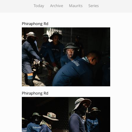
Today
Archive
Maurits
Series
Phiraphong Rd
Phiraphong Rd