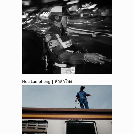
Hua Lamphong | หัวลำโพง