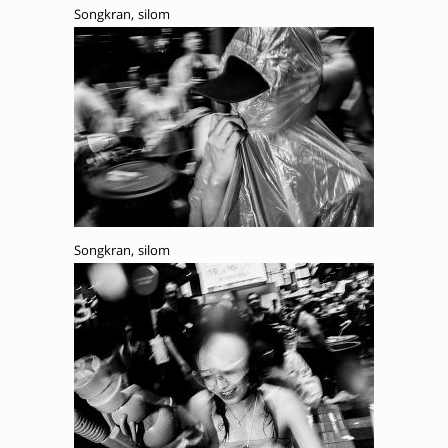
Songkran, silom
Songkran, silom