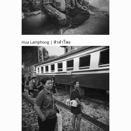
Hua Lamphong | หัวลำโพง