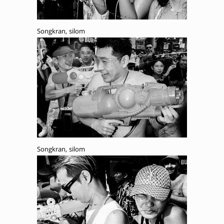
Songkran, silom
Songkran, silom