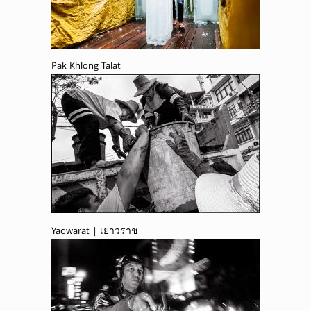
Pak Khlong Talat
Yaowarat | เยาวราช