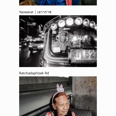
Yaowarat | เยาวราช
Ratchadaphisek Rd