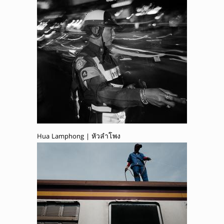
Hua Lamphong | หัวลำโพง