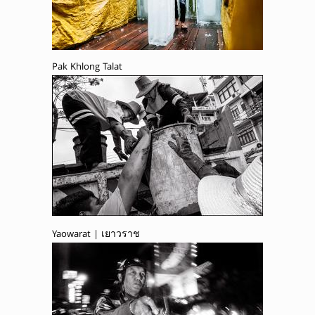
Pak Khlong Talat
Yaowarat | เยาวราช