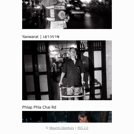
Yaowarat | เยาวราช
Phlap Phla Chai Rd
©
Maurits Diephuis
|
RSS 2.0