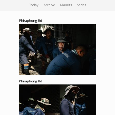
Today
Archive
Maurits
Series
Phiraphong Rd
Phiraphong Rd