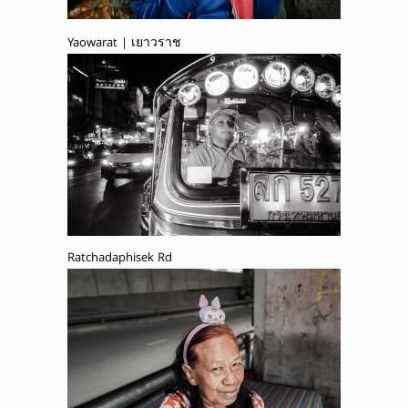
Yaowarat | เยาวราช
Ratchadaphisek Rd