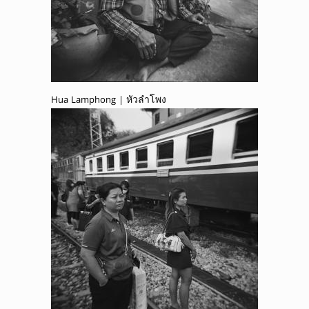
Hua Lamphong | หัวลำโพง