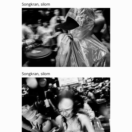
Songkran, silom
Songkran, silom