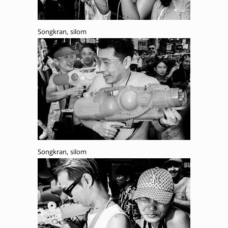
Songkran, silom
Songkran, silom