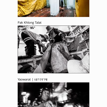
Pak Khlong Talat
Yaowarat | เยาวราช