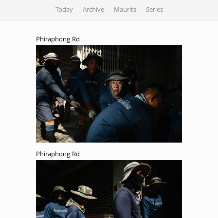
Today
Archive
Maurits
Series
Phiraphong Rd
Phiraphong Rd