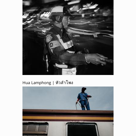
Hua Lamphong | หัวลำโพง