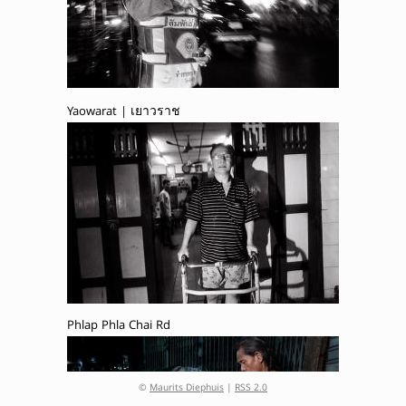
Yaowarat | เยาวราช
Phlap Phla Chai Rd
©
Maurits Diephuis
|
RSS 2.0