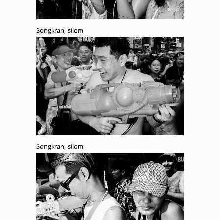
Songkran, silom
Songkran, silom