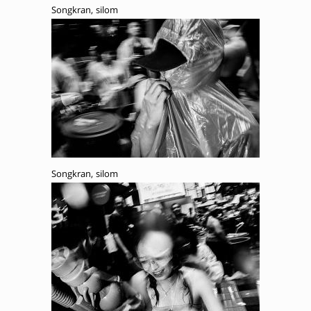
Songkran, silom
Songkran, silom