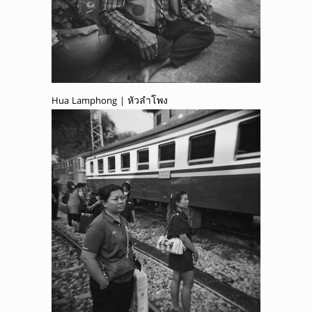
Hua Lamphong | หัวลำโพง