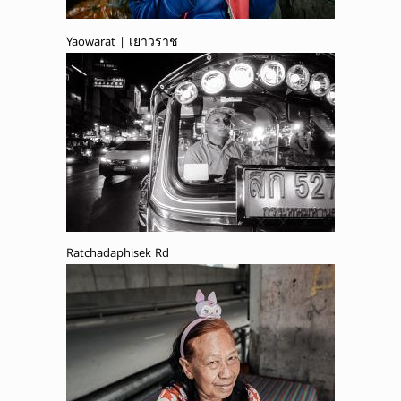
Yaowarat | เยาวราช
Ratchadaphisek Rd