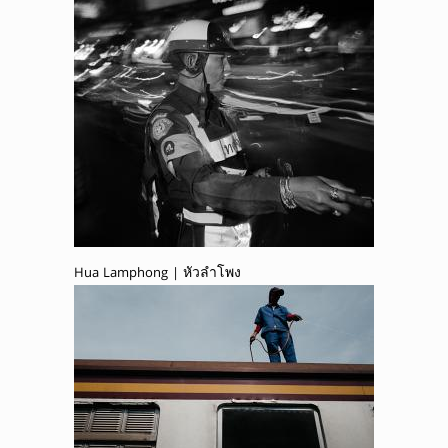
Hua Lamphong | หัวลำโพง