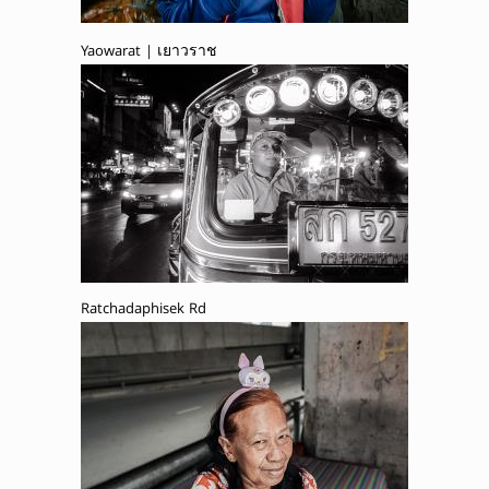
Yaowarat | เยาวราช
Ratchadaphisek Rd