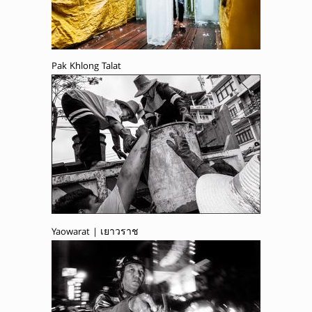
Pak Khlong Talat
Yaowarat | เยาวราช