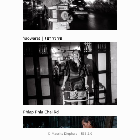
Yaowarat | เยาวราช
Phlap Phla Chai Rd
©
Maurits Diephuis
|
RSS 2.0