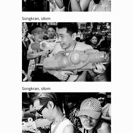
Songkran, silom
Songkran, silom