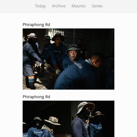
Today
Archive
Maurits
Series
Phiraphong Rd
Phiraphong Rd