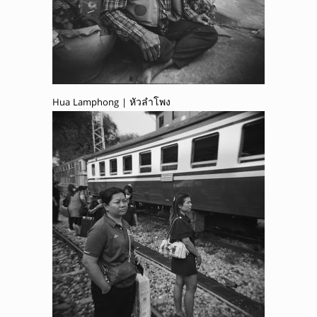
Hua Lamphong | หัวลำโพง