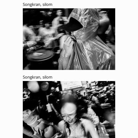
Songkran, silom
Songkran, silom