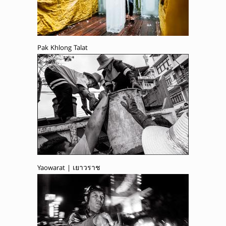
Pak Khlong Talat
Yaowarat | เยาวราช