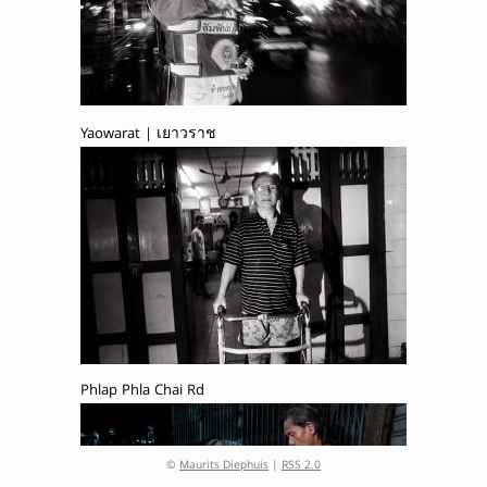
Yaowarat | เยาวราช
Phlap Phla Chai Rd
©
Maurits Diephuis
|
RSS 2.0