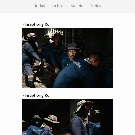
Today
Archive
Maurits
Series
Phiraphong Rd
Phiraphong Rd