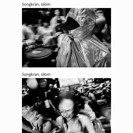
Songkran, silom
Songkran, silom