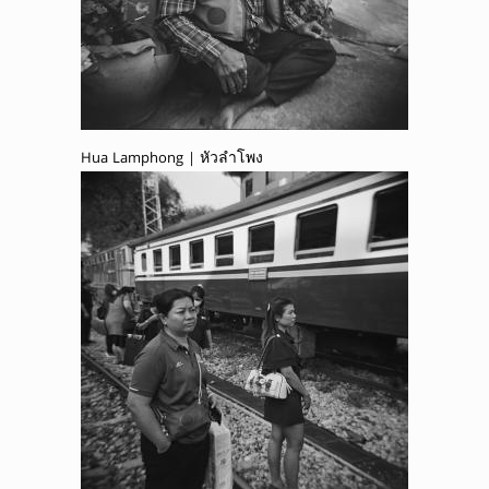
Hua Lamphong | หัวลำโพง