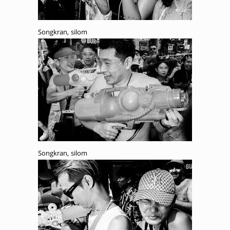
Songkran, silom
Songkran, silom