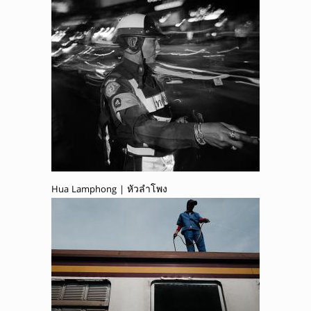
Hua Lamphong | หัวลำโพง