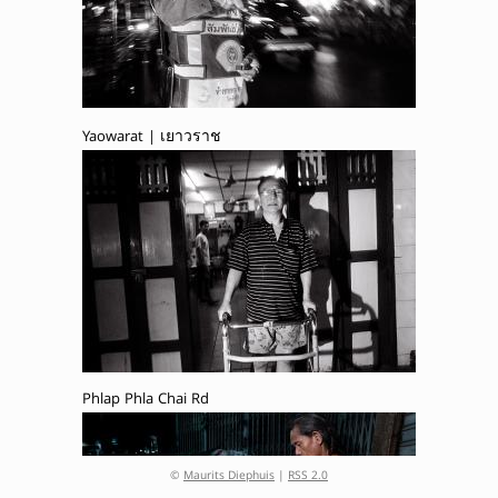
Yaowarat | เยาวราช
Phlap Phla Chai Rd
©
Maurits Diephuis
|
RSS 2.0