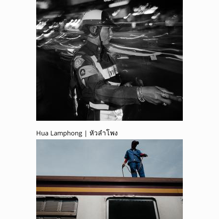
Hua Lamphong | หัวลำโพง