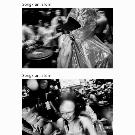
Songkran, silom
Songkran, silom