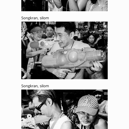
Songkran, silom
Songkran, silom