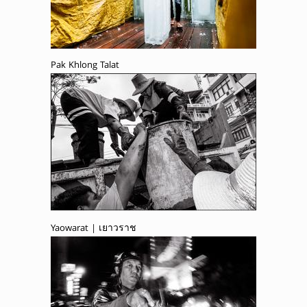
Pak Khlong Talat
Yaowarat | เยาวราช