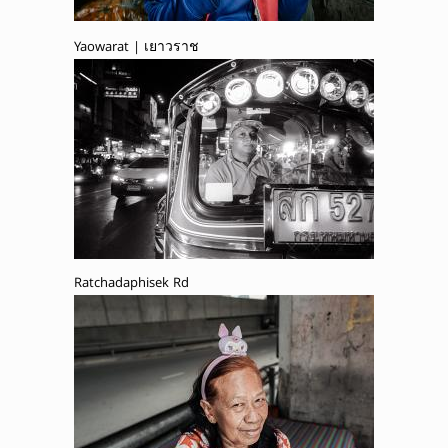
Yaowarat | เยาวราช
Ratchadaphisek Rd