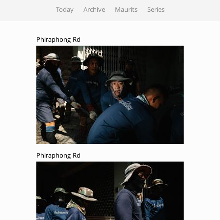
Today
Archive
Maurits
Series
Phiraphong Rd
Phiraphong Rd