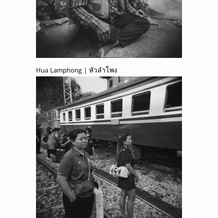
Hua Lamphong | หัวลำโพง