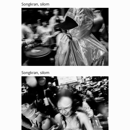
Songkran, silom
Songkran, silom