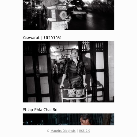
Yaowarat | เยาวราช
Phlap Phla Chai Rd
©
Maurits Diephuis
|
RSS 2.0