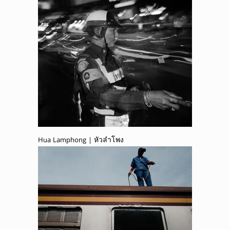
Hua Lamphong | หัวลำโพง