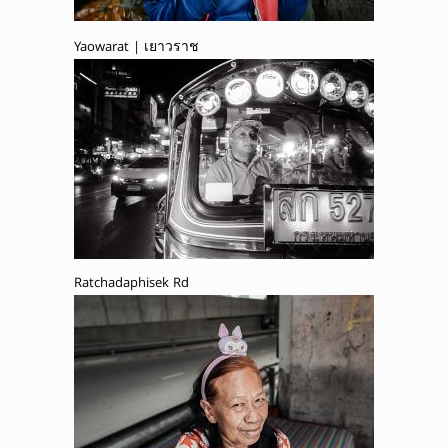
Yaowarat | เยาวราช
Ratchadaphisek Rd