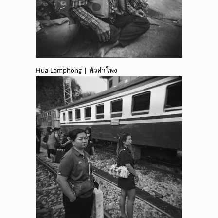
Hua Lamphong | หัวลำโพง