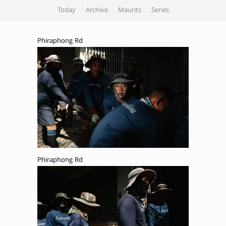
Today
Archive
Maurits
Series
Phiraphong Rd
Phiraphong Rd