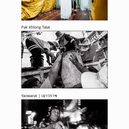
Pak Khlong Talat
Yaowarat | เยาวราช