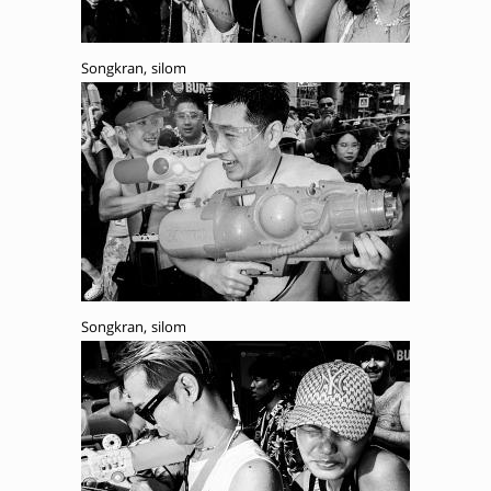
Songkran, silom
Songkran, silom