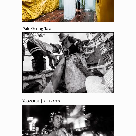
Pak Khlong Talat
Yaowarat | เยาวราช