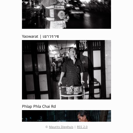
Yaowarat | เยาวราช
Phlap Phla Chai Rd
©
Maurits Diephuis
|
RSS 2.0