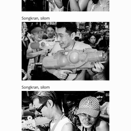
Songkran, silom
Songkran, silom