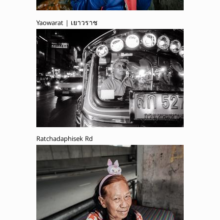
Yaowarat | เยาวราช
Ratchadaphisek Rd