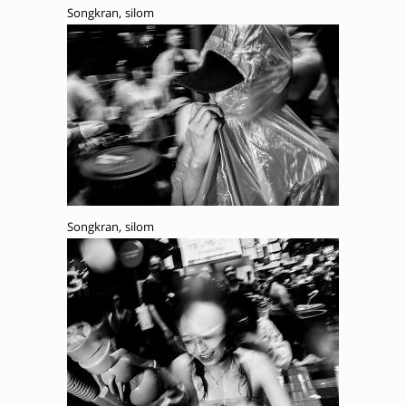
Songkran, silom
Songkran, silom