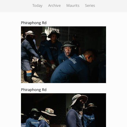
Today
Archive
Maurits
Series
Phiraphong Rd
Phiraphong Rd