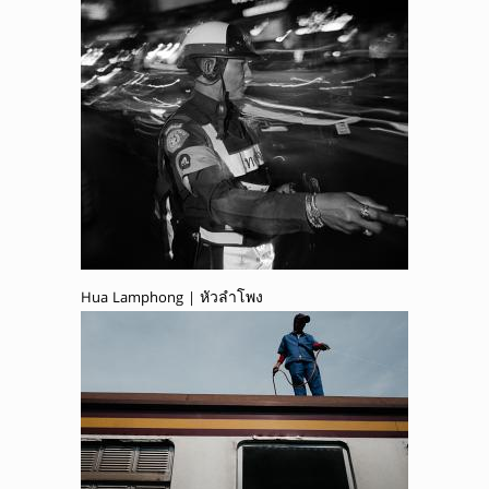
Hua Lamphong | หัวลำโพง