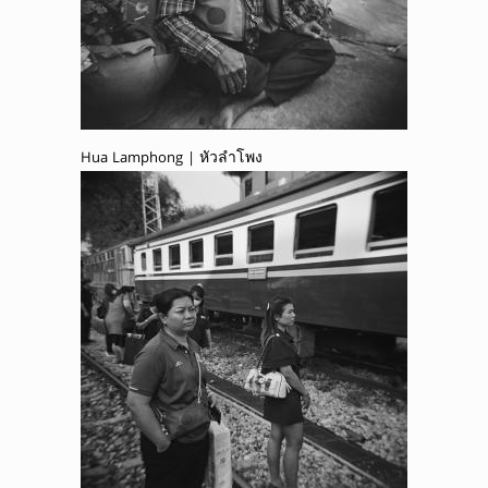
Hua Lamphong | หัวลำโพง