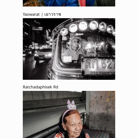
Yaowarat | เยาวราช
Ratchadaphisek Rd