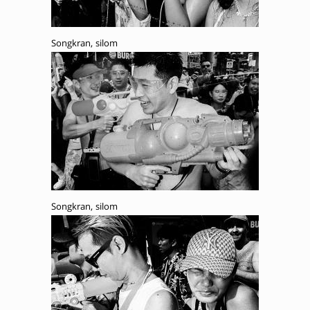
Songkran, silom
Songkran, silom