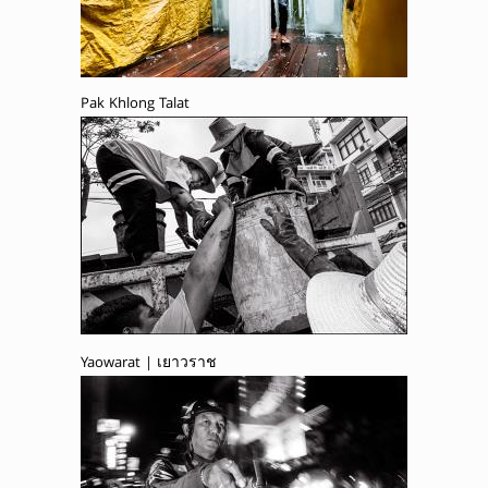
Pak Khlong Talat
Yaowarat | เยาวราช