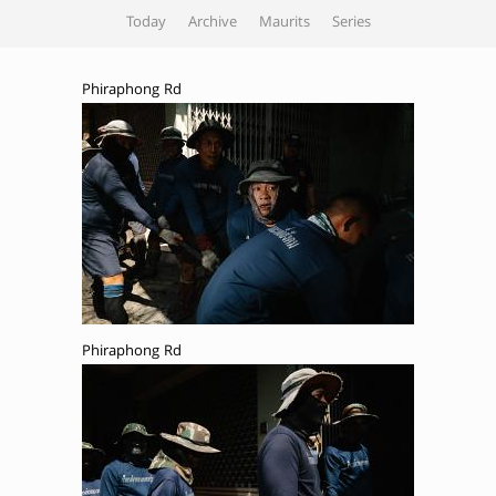
Today
Archive
Maurits
Series
Phiraphong Rd
Phiraphong Rd