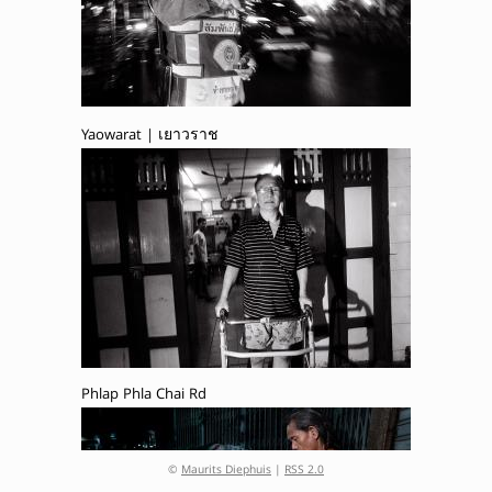
Yaowarat | เยาวราช
Phlap Phla Chai Rd
©
Maurits Diephuis
|
RSS 2.0