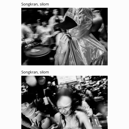
Songkran, silom
Songkran, silom