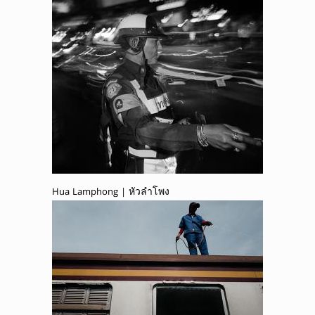
Hua Lamphong | หัวลำโพง