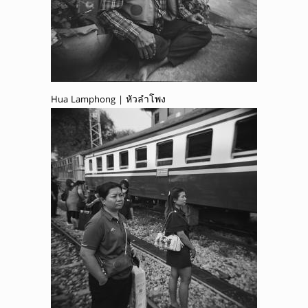
Hua Lamphong | หัวลำโพง