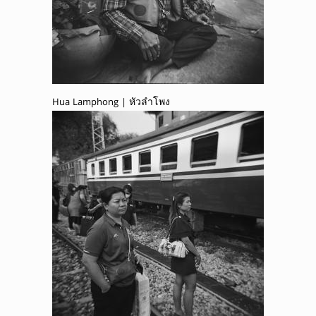
Hua Lamphong | หัวลำโพง