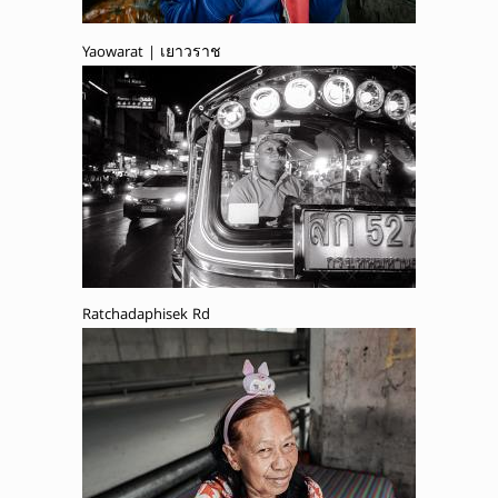
Yaowarat | เยาวราช
Ratchadaphisek Rd