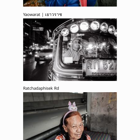
Yaowarat | เยาวราช
Ratchadaphisek Rd