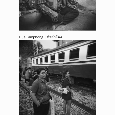
Hua Lamphong | หัวลำโพง