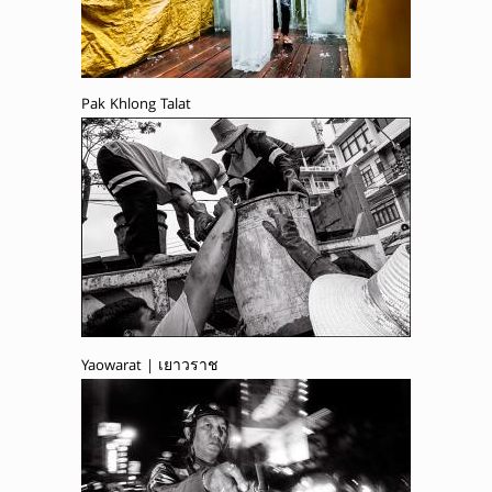
Pak Khlong Talat
Yaowarat | เยาวราช