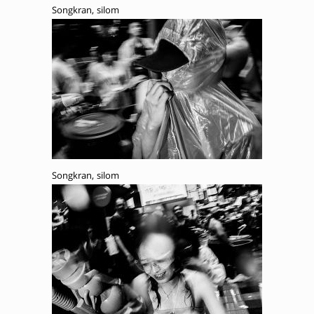
Songkran, silom
Songkran, silom