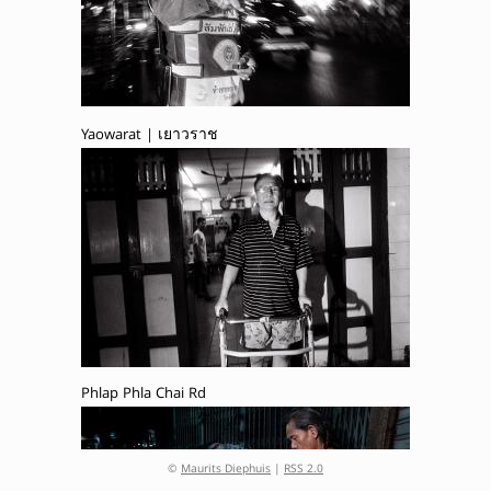
Yaowarat | เยาวราช
Phlap Phla Chai Rd
©
Maurits Diephuis
|
RSS 2.0