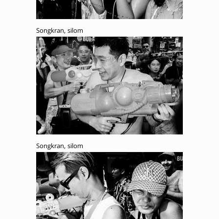
Songkran, silom
Songkran, silom