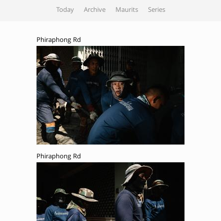
Today
Archive
Maurits
Series
Phiraphong Rd
Phiraphong Rd