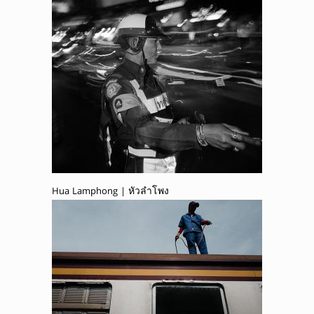
Hua Lamphong | หัวลำโพง