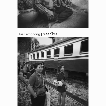
Hua Lamphong | หัวลำโพง