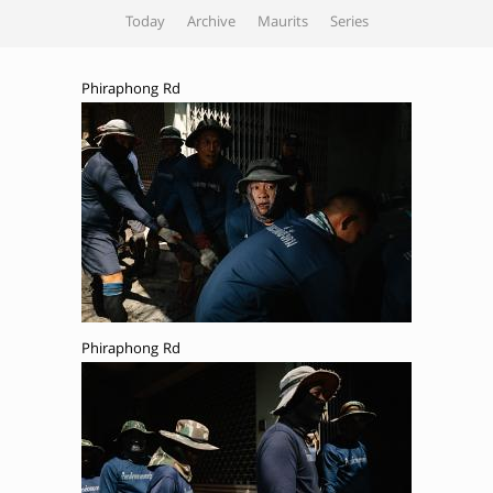
Today
Archive
Maurits
Series
Phiraphong Rd
Phiraphong Rd