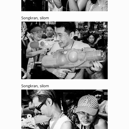
Songkran, silom
Songkran, silom