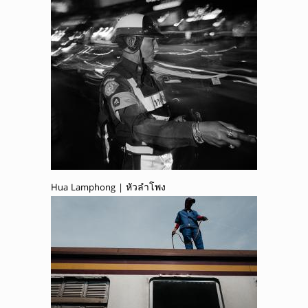
Hua Lamphong | หัวลำโพง