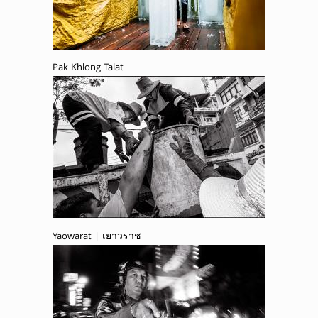
Pak Khlong Talat
Yaowarat | เยาวราช