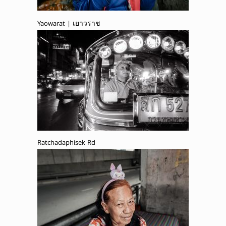
Yaowarat | เยาวราช
Ratchadaphisek Rd