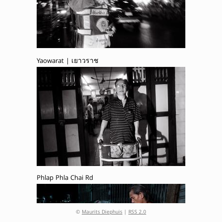
Yaowarat | เยาวราช
Phlap Phla Chai Rd
©
Maurits Diephuis
|
RSS 2.0