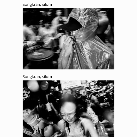
Songkran, silom
Songkran, silom