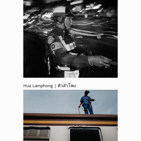
Hua Lamphong | หัวลำโพง