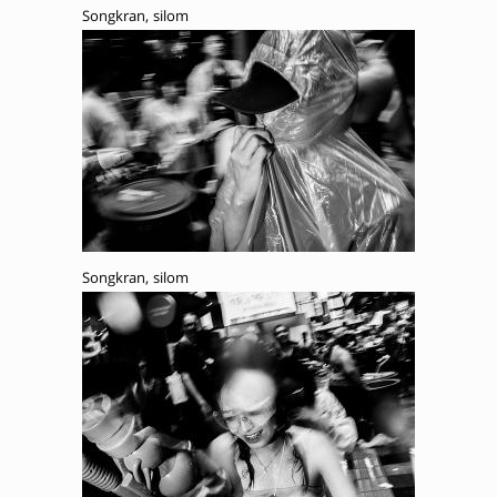
Songkran, silom
Songkran, silom