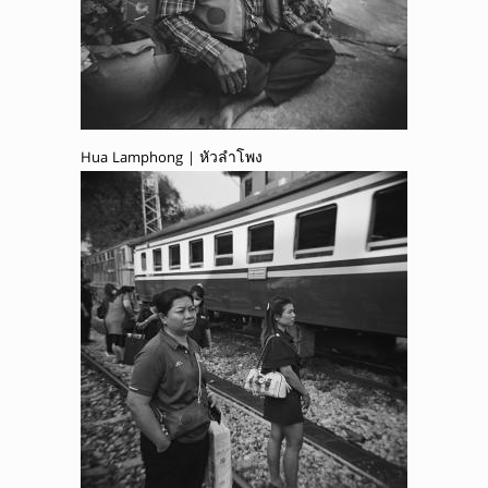
Hua Lamphong | หัวลำโพง