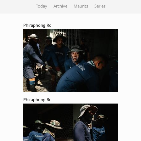
Today
Archive
Maurits
Series
Phiraphong Rd
Phiraphong Rd