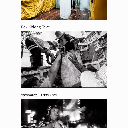
Pak Khlong Talat
Yaowarat | เยาวราช