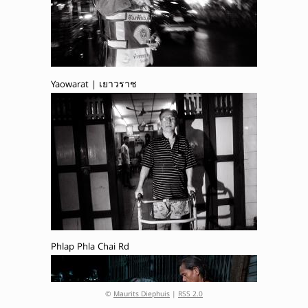
Yaowarat | เยาวราช
Phlap Phla Chai Rd
©
Maurits Diephuis
|
RSS 2.0