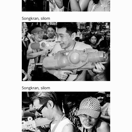
Songkran, silom
Songkran, silom