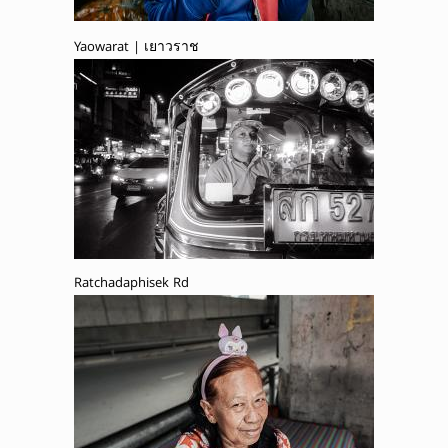
Yaowarat | เยาวราช
Ratchadaphisek Rd