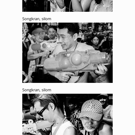
Songkran, silom
Songkran, silom