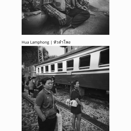
Hua Lamphong | หัวลำโพง