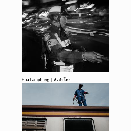
Hua Lamphong | หัวลำโพง