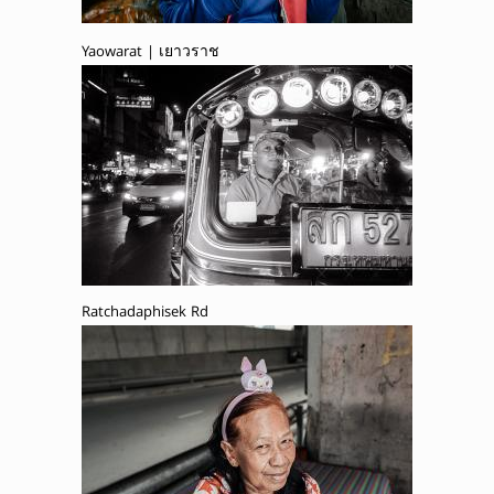
Yaowarat | เยาวราช
Ratchadaphisek Rd