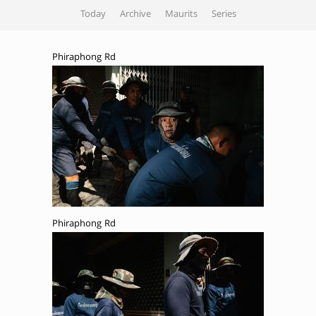
Today
Archive
Maurits
Series
Phiraphong Rd
Phiraphong Rd