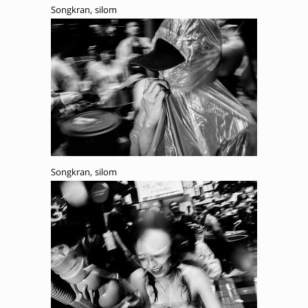
Songkran, silom
Songkran, silom