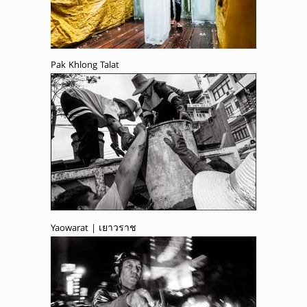
Pak Khlong Talat
Yaowarat | เยาวราช