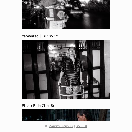
Yaowarat | เยาวราช
Phlap Phla Chai Rd
©
Maurits Diephuis
|
RSS 2.0