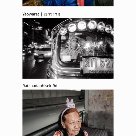
Yaowarat | เยาวราช
Ratchadaphisek Rd