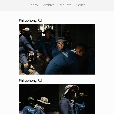
Today
Archive
Maurits
Series
Phiraphong Rd
Phiraphong Rd