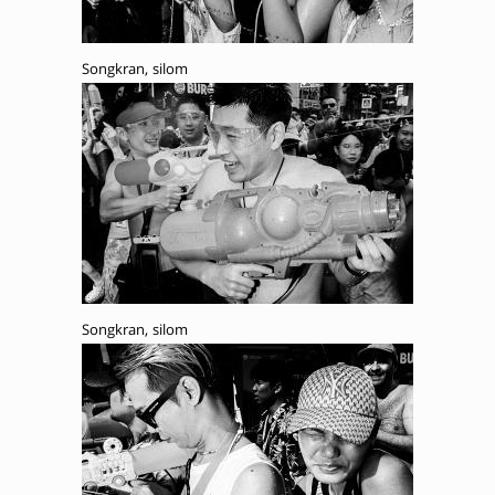
Songkran, silom
Songkran, silom