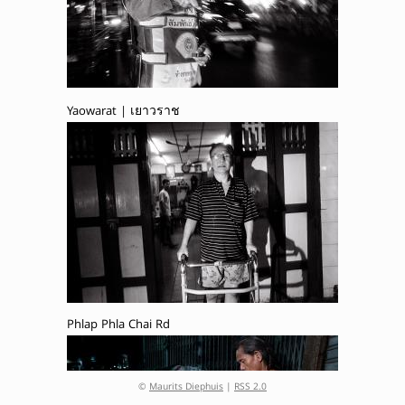
Yaowarat | เยาวราช
Phlap Phla Chai Rd
©
Maurits Diephuis
|
RSS 2.0