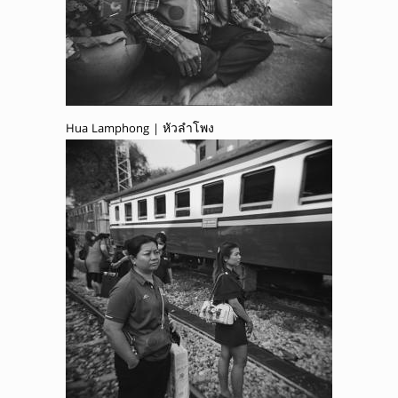
Hua Lamphong | หัวลำโพง