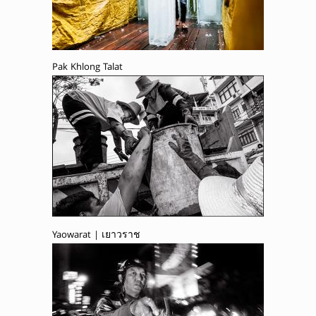
Pak Khlong Talat
Yaowarat | เยาวราช