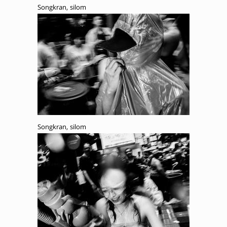
Songkran, silom
Songkran, silom