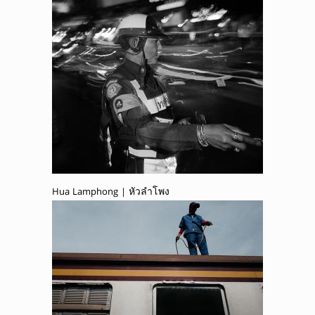
Hua Lamphong | หัวลำโพง