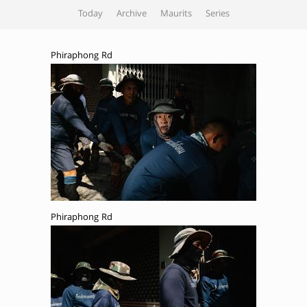
Today
Archive
Maurits
Series
Phiraphong Rd
Phiraphong Rd