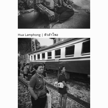
Hua Lamphong | หัวลำโพง