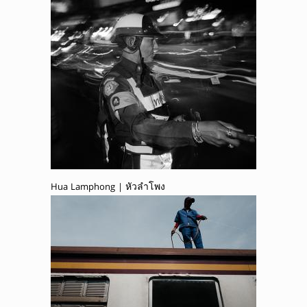
Hua Lamphong | หัวลำโพง