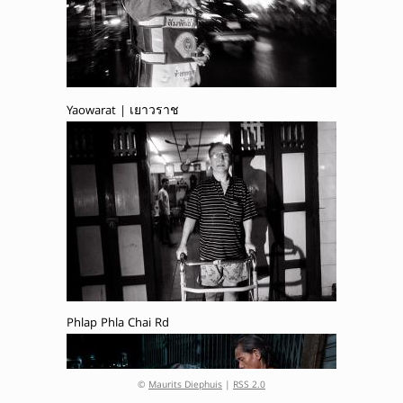
Yaowarat | เยาวราช
Phlap Phla Chai Rd
©
Maurits Diephuis
|
RSS 2.0