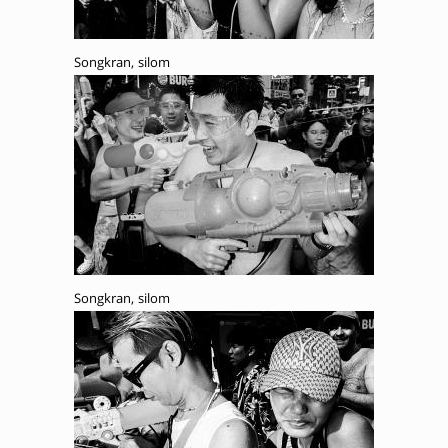
Songkran, silom
Songkran, silom