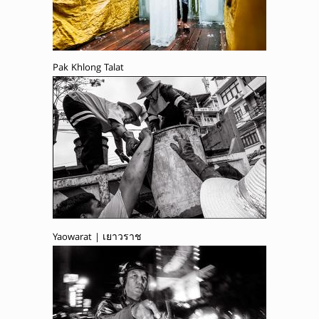
Pak Khlong Talat
Yaowarat | เยาวราช