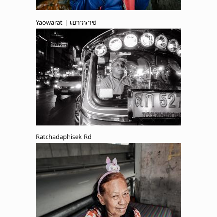
Yaowarat | เยาวราช
Ratchadaphisek Rd