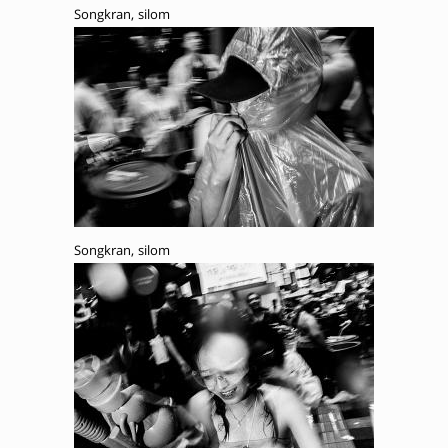
Songkran, silom
Songkran, silom