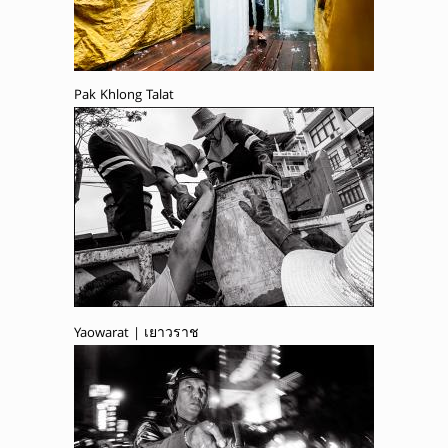
Pak Khlong Talat
Yaowarat | เยาวราช