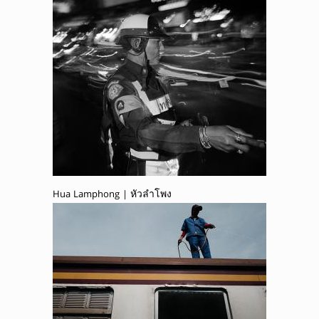
Hua Lamphong | หัวลำโพง