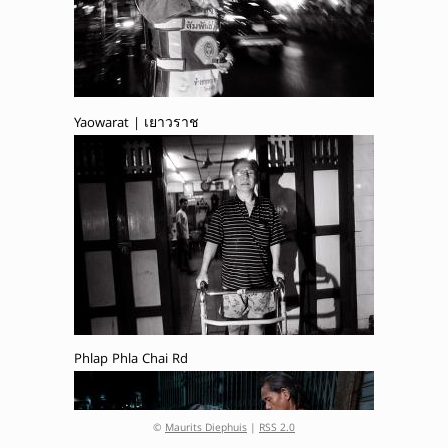
Yaowarat | เยาวราช
Phlap Phla Chai Rd
©
Maurits Diephuis
|
RSS 2.0