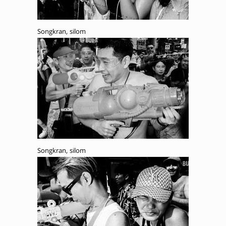
Songkran, silom
Songkran, silom