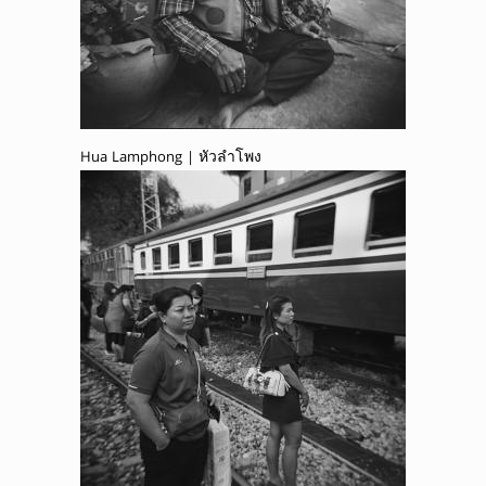
Hua Lamphong | หัวลำโพง