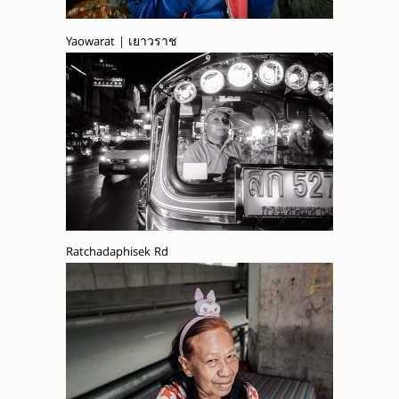
Yaowarat | เยาวราช
Ratchadaphisek Rd