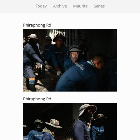
Today
Archive
Maurits
Series
Phiraphong Rd
Phiraphong Rd