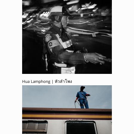
Hua Lamphong | หัวลำโพง