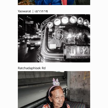
Yaowarat | เยาวราช
Ratchadaphisek Rd