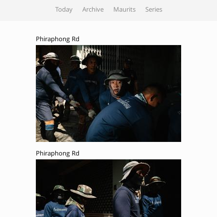
Today
Archive
Maurits
Series
Phiraphong Rd
Phiraphong Rd