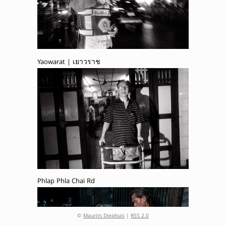
Yaowarat | เยาวราช
Phlap Phla Chai Rd
©
Maurits Diephuis
|
RSS 2.0