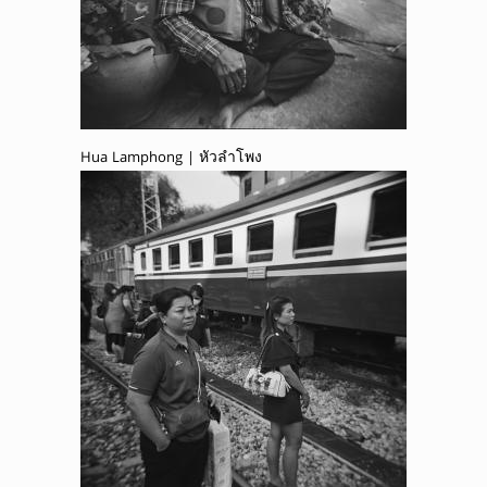
Hua Lamphong | หัวลำโพง