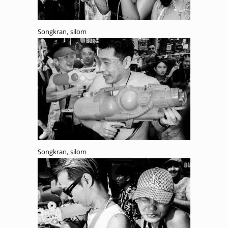
Songkran, silom
Songkran, silom