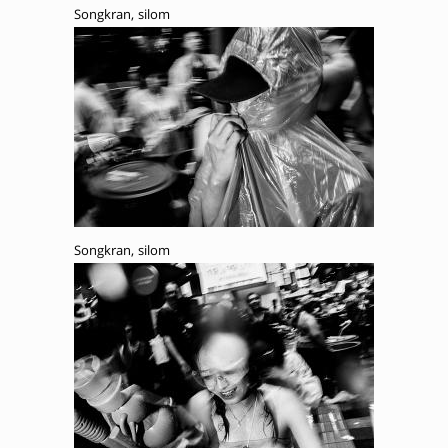
Songkran, silom
Songkran, silom