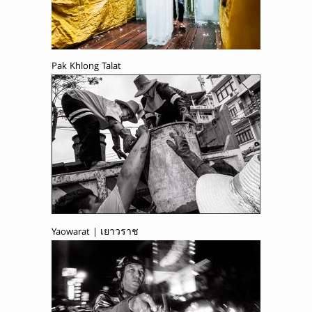
Pak Khlong Talat
Yaowarat | เยาวราช