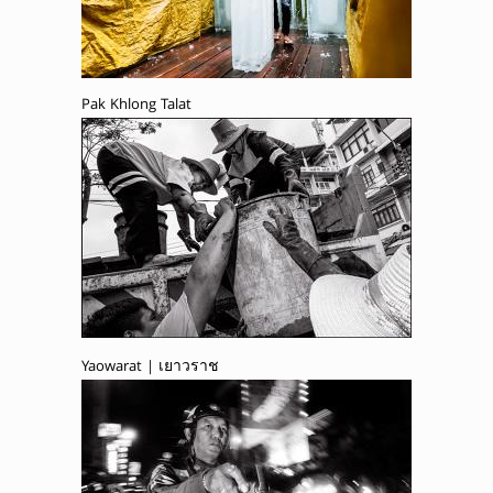
Pak Khlong Talat
Yaowarat | เยาวราช