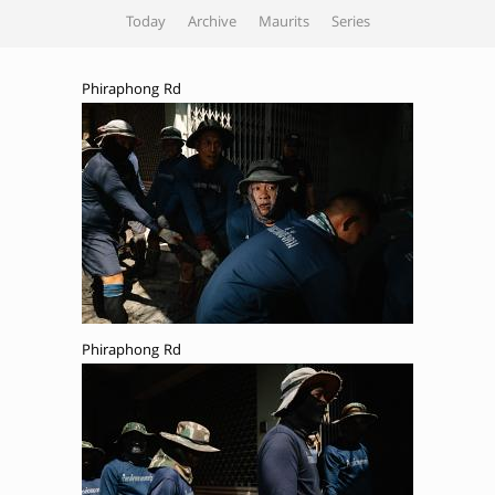
Today
Archive
Maurits
Series
Phiraphong Rd
Phiraphong Rd