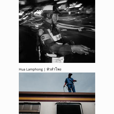
Hua Lamphong | หัวลำโพง