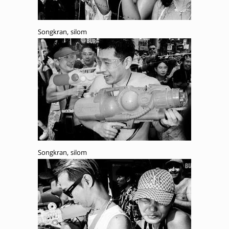
Songkran, silom
Songkran, silom