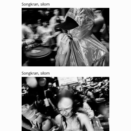
Songkran, silom
Songkran, silom