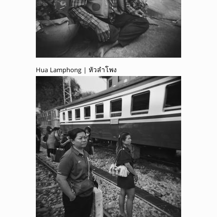
Hua Lamphong | หัวลำโพง