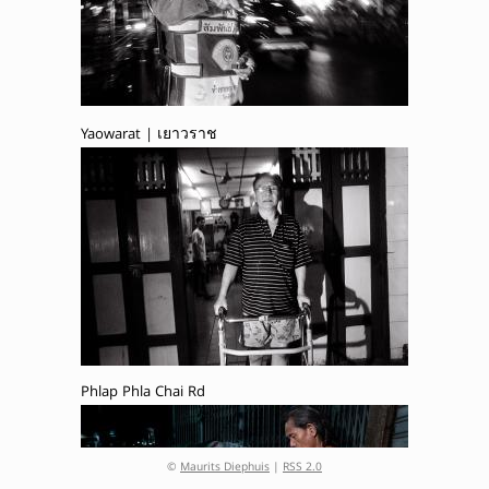
Yaowarat | เยาวราช
Phlap Phla Chai Rd
©
Maurits Diephuis
|
RSS 2.0