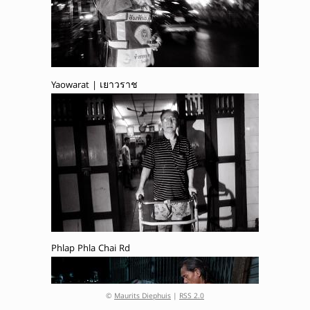
Yaowarat | เยาวราช
Phlap Phla Chai Rd
©
Maurits Diephuis
|
RSS 2.0