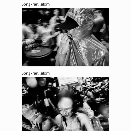
Songkran, silom
Songkran, silom