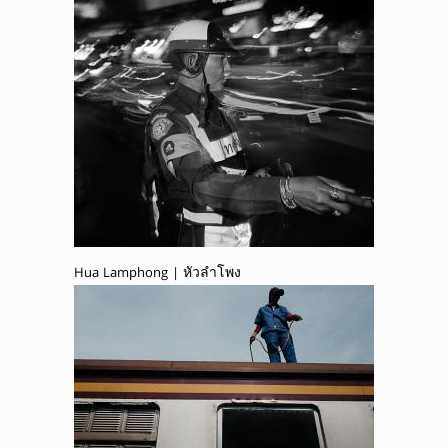
Hua Lamphong | หัวลำโพง