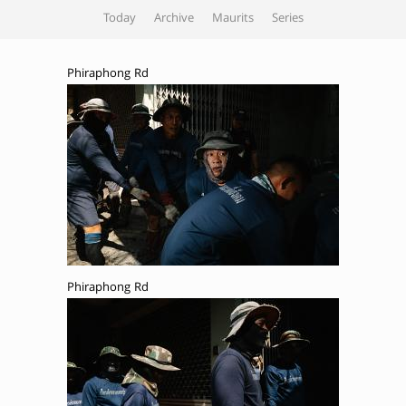
Today
Archive
Maurits
Series
Phiraphong Rd
Phiraphong Rd