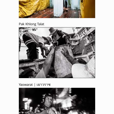
Pak Khlong Talat
Yaowarat | เยาวราช