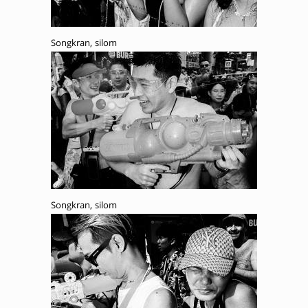
Songkran, silom
Songkran, silom