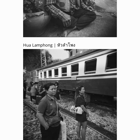
Hua Lamphong | หัวลำโพง