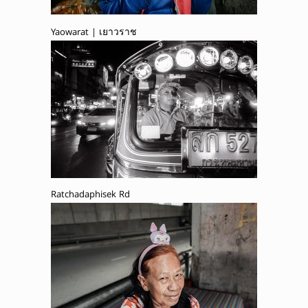
Yaowarat | เยาวราช
Ratchadaphisek Rd