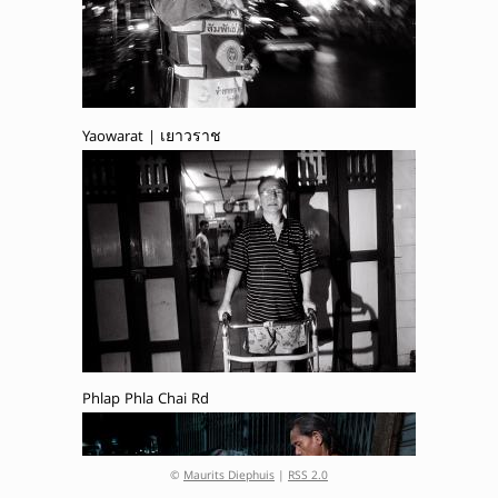
Yaowarat | เยาวราช
Phlap Phla Chai Rd
©
Maurits Diephuis
|
RSS 2.0