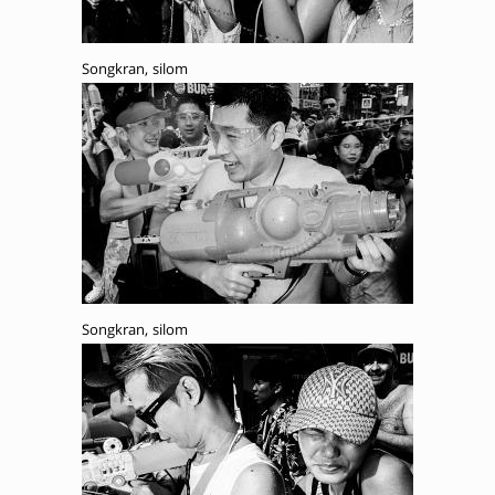
Songkran, silom
Songkran, silom