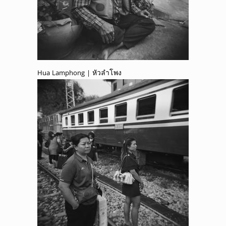
Hua Lamphong | หัวลำโพง