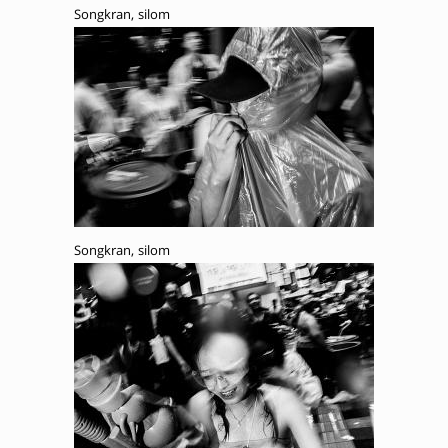
Songkran, silom
Songkran, silom