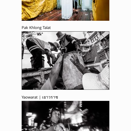
Pak Khlong Talat
Yaowarat | เยาวราช