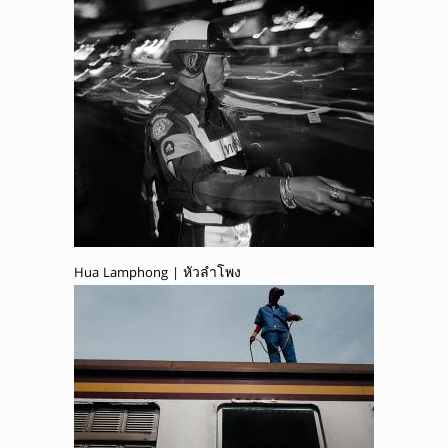
Hua Lamphong | หัวลำโพง