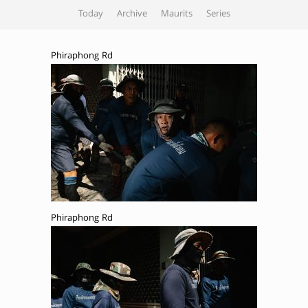
Today
Archive
Maurits
Series
Phiraphong Rd
Phiraphong Rd