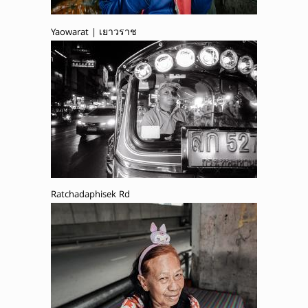
Yaowarat | เยาวราช
Ratchadaphisek Rd