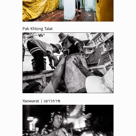
Pak Khlong Talat
Yaowarat | เยาวราช