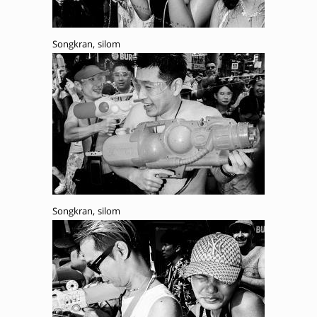
Songkran, silom
Songkran, silom