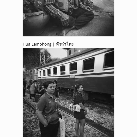
Hua Lamphong | หัวลำโพง