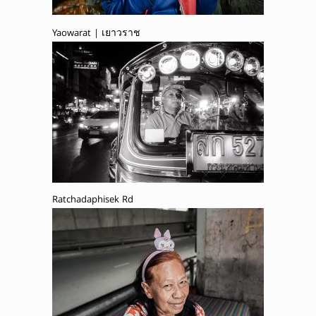
Yaowarat | เยาวราช
Ratchadaphisek Rd