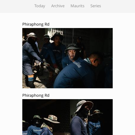
Today
Archive
Maurits
Series
Phiraphong Rd
Phiraphong Rd