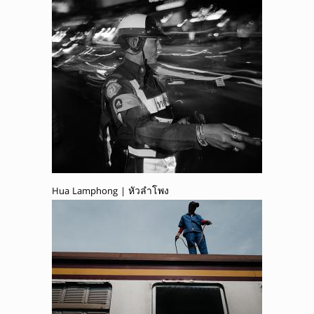
Hua Lamphong | หัวลำโพง