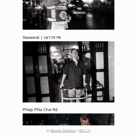
Yaowarat | เยาวราช
Phlap Phla Chai Rd
©
Maurits Diephuis
|
RSS 2.0