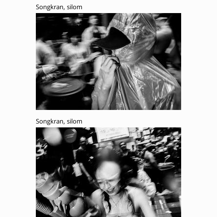
Songkran, silom
Songkran, silom