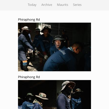
Today
Archive
Maurits
Series
Phiraphong Rd
Phiraphong Rd