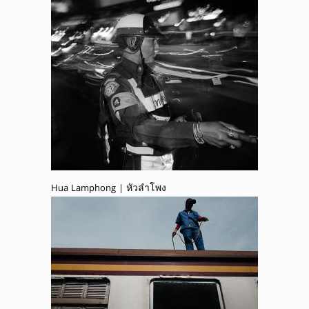
Hua Lamphong | หัวลำโพง