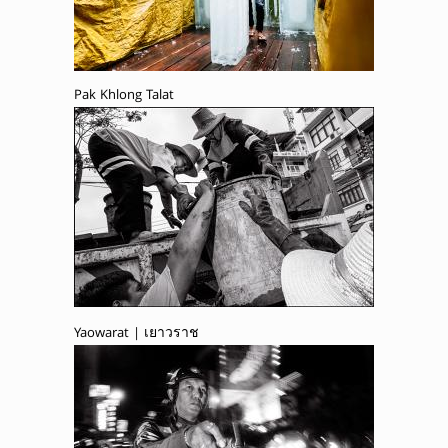
Pak Khlong Talat
Yaowarat | เยาวราช