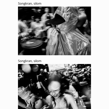
Songkran, silom
Songkran, silom