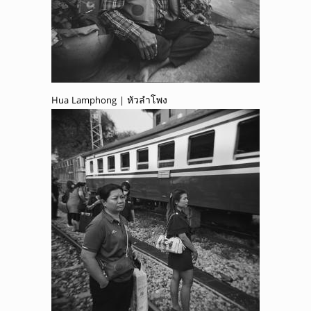
Hua Lamphong | หัวลำโพง