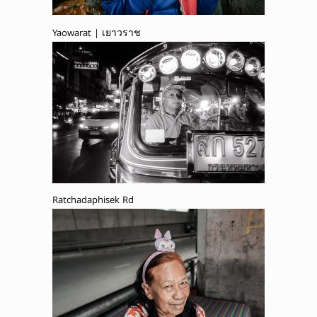
Yaowarat | เยาวราช
Ratchadaphisek Rd