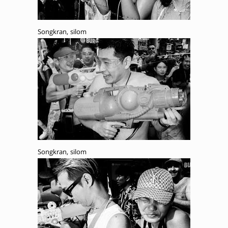
Songkran, silom
Songkran, silom