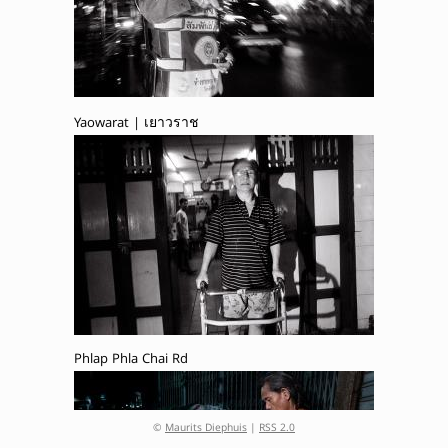
Yaowarat | เยาวราช
Phlap Phla Chai Rd
©
Maurits Diephuis
|
RSS 2.0