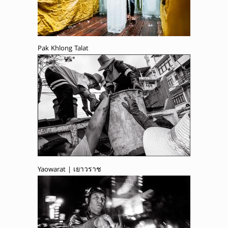
Pak Khlong Talat
Yaowarat | เยาวราช