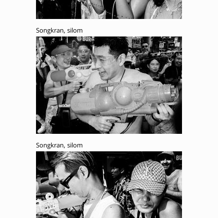
Songkran, silom
Songkran, silom