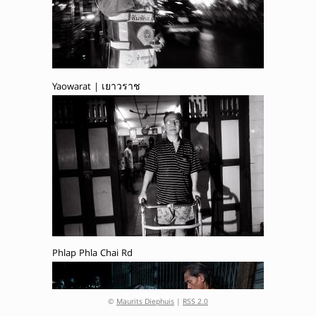
Yaowarat | เยาวราช
Phlap Phla Chai Rd
©
Maurits Diephuis
|
RSS 2.0