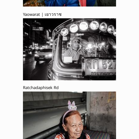
Yaowarat | เยาวราช
Ratchadaphisek Rd