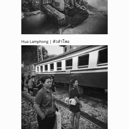
Hua Lamphong | หัวลำโพง