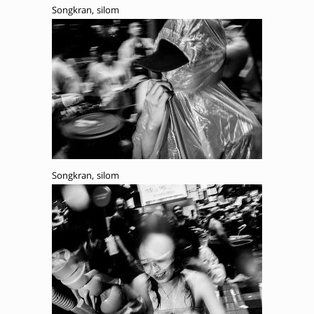
Songkran, silom
Songkran, silom