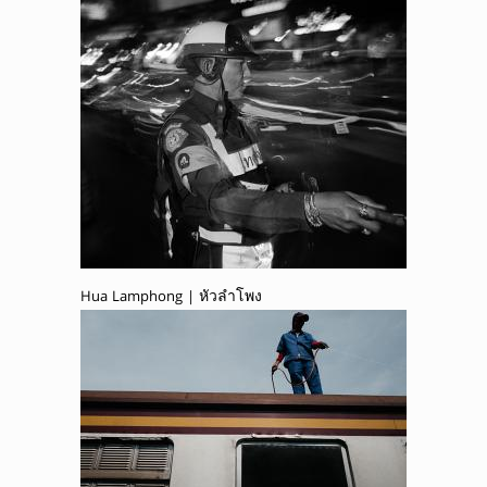
Hua Lamphong | หัวลำโพง