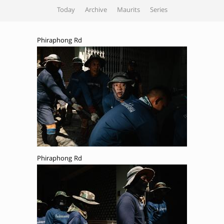
Today
Archive
Maurits
Series
Phiraphong Rd
Phiraphong Rd